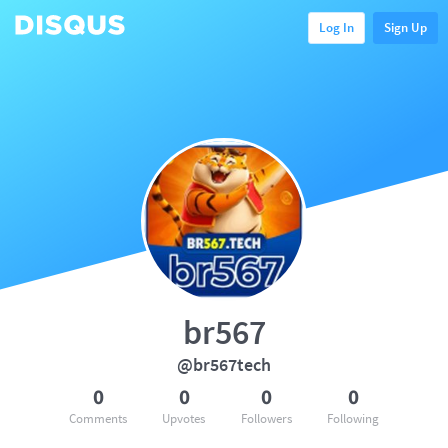
Log In
Sign Up
br567
@br567tech
0
0
0
0
Comments
Upvotes
Followers
Following