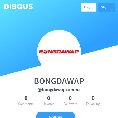
Log In
Sign Up
BONGDAWAP
@bongdawapcommx
0
0
0
0
Comments
Upvotes
Followers
Following
Follow