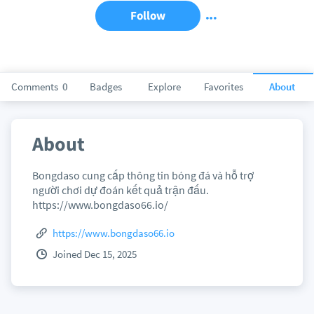
Follow
Comments
0
Badges
Explore
Favorites
About
About
Bongdaso cung cấp thông tin bóng đá và hỗ trợ
người chơi dự đoán kết quả trận đấu.
https://www.bongdaso66.io/
https://www.bongdaso66.io
Joined Dec 15, 2025