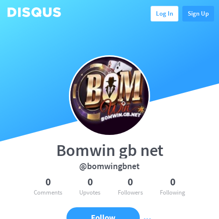
Log In
Sign Up
Bomwin gb net
@bomwingbnet
0
0
0
0
Comments
Upvotes
Followers
Following
Follow