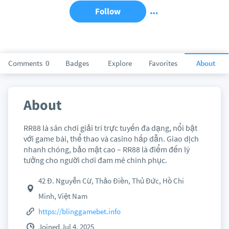
Follow
Comments
0
Badges
Explore
Favorites
About
About
RR88 là sân chơi giải trí trực tuyến đa dạng, nổi bật
với game bài, thể thao và casino hấp dẫn. Giao dịch
nhanh chóng, bảo mật cao – RR88 là điểm đến lý
tưởng cho người chơi đam mê chinh phục.
42 Đ. Nguyễn Cừ, Thảo Điền, Thủ Đức, Hồ Chí
Minh, Việt Nam
https://blinggamebet.info
Joined Jul 4, 2025