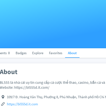
ents
0
Badges
Explore
Favorites
About
About
BL555 là nhà cái uy tín cung cấp cá cược thể thao, casino, bắn cá v
Website: https://bl555d.it.com/
109/7 Đ. Hoàng Văn Thụ, Phường 8, Phú Nhuận, Thành phố Hồ Chí 
https://bl555d.it.com