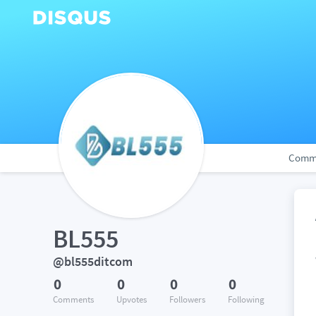
Comm
BL555
@bl555ditcom
0
0
0
0
Comments
Upvotes
Followers
Following