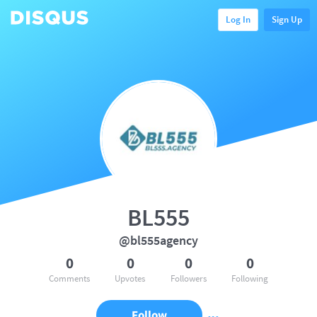
Log In
Sign Up
BL555
@bl555agency
0
0
0
0
Comments
Upvotes
Followers
Following
Follow