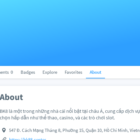
ents
0
Badges
Explore
Favorites
About
About
BK8 là một trong những nhà cái nổi bật tại châu Á, cung cấp dịch vụ
chọn hấp dẫn như thể thao, casino, và các trò chơi slot.
547 Đ. Cách Mạng Tháng 8, Phường 15, Quận 10, Hồ Chí Minh, Viet
https://bk88.center