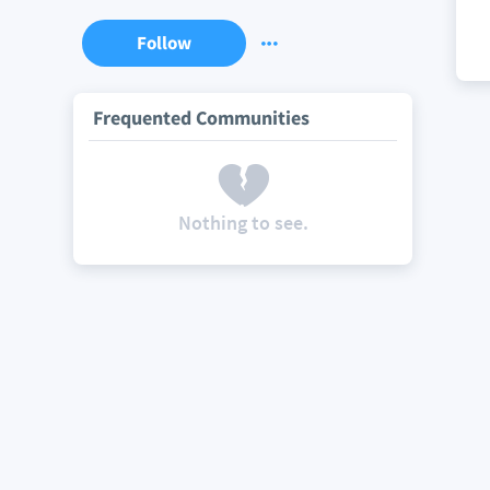
Follow
Frequented Communities
Nothing to see.