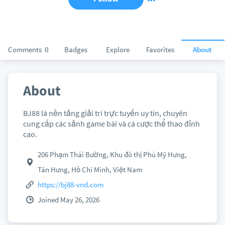
Comments
0
Badges
Explore
Favorites
About
About
BJ88 là nền tảng giải trí trực tuyến uy tín, chuyên
cung cấp các sảnh game bài và cá cược thể thao đỉnh
cao.
206 Phạm Thái Bường, Khu đô thị Phú Mỹ Hưng,
Tân Hưng, Hồ Chí Minh, Việt Nam
https://bj88-vnd.com
Joined May 26, 2026