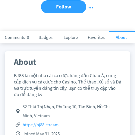
Follow
Comments
0
Badges
Explore
Favorites
About
About
BJ88 là một nhà cái cá cược hàng đầu Châu Á, cung
cấp dịch vụ cá cược cho Casino, Thể thao, Xổ số và Đá
Gà trực tuyến đáng tin cậy. Bạn có thể truy cập vào
đó để đăng ký
32 Thái Thị Nhạn, Phường 10, Tân Bình, Hồ Chí
Minh, Vietnam
https://bj88.stream
Joined May 31, 2025