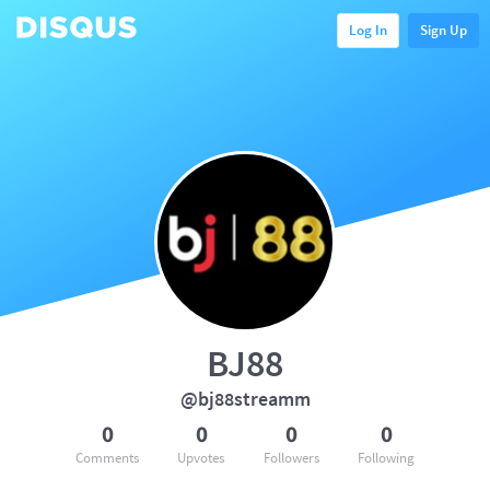
Log In
Sign Up
BJ88
@bj88streamm
0
0
0
0
Comments
Upvotes
Followers
Following