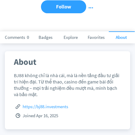
Follow
Comments
0
Badges
Explore
Favorites
About
About
BJ88 không chỉ là nhà cái, mà là nền tảng đầu tư giải
trí hiện đại. Từ thể thao, casino đến game bài đổi
thưởng – mọi trải nghiệm đều mượt mà, minh bạch
và bảo mật.
https://bj88.investments
Joined Apr 16, 2025