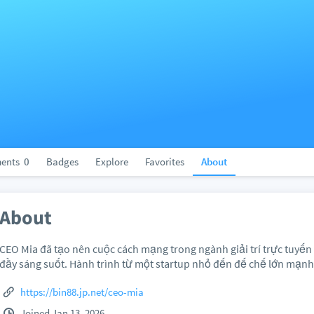
ents
0
Badges
Explore
Favorites
About
About
CEO Mia đã tạo nên cuộc cách mạng trong ngành giải trí trực tuyến
đầy sáng suốt. Hành trình từ một startup nhỏ đến đế chế lớn mạnh
https://bin88.jp.net/ceo-mia
Joined Jan 13, 2026