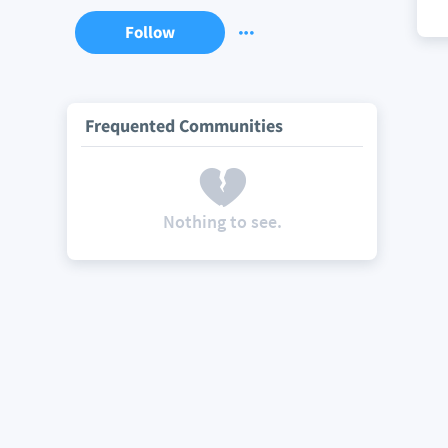
Follow
Frequented Communities
Nothing to see.