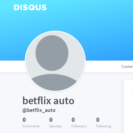
Comm
betflix auto
@betflix_auto
0
0
0
0
Comments
Upvotes
Followers
Following