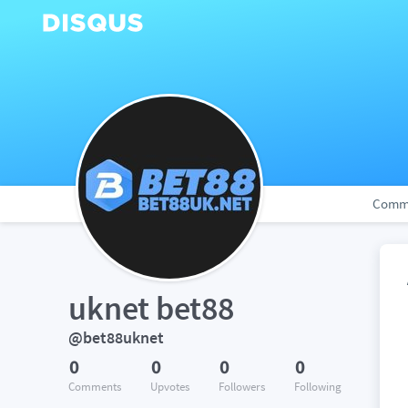
Comm
uknet bet88
@bet88uknet
0
0
0
0
Comments
Upvotes
Followers
Following