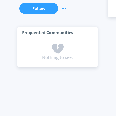
Follow
Frequented Communities
Nothing to see.