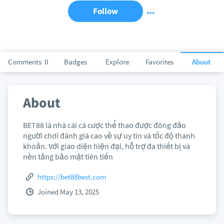
Follow
Comments
0
Badges
Explore
Favorites
About
About
BET88 là nhà cái cá cược thể thao được đông đảo
người chơi đánh giá cao về sự uy tín và tốc độ thanh
khoản. Với giao diện hiện đại, hỗ trợ đa thiết bị và
nền tảng bảo mật tiên tiến
https://bet88best.com
Joined May 13, 2025