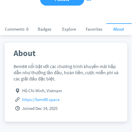
Comments
0
Badges
Explore
Favorites
About
About
Bem88 nổi bật với các chương trình khuyến mãi hấp
dẫn như thưởng lần đầu, hoàn tiền, cược miễn phí và
các giải đấu đặc biệt.
Hồ Chí Minh, Vietnam
https://bem88.space
Joined Dec 14, 2025