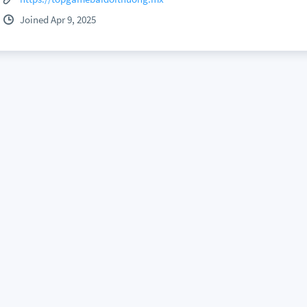
Joined Apr 9, 2025