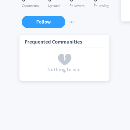
Comments
Upvotes
Followers
Following
Follow
Frequented Communities
Nothing to see.