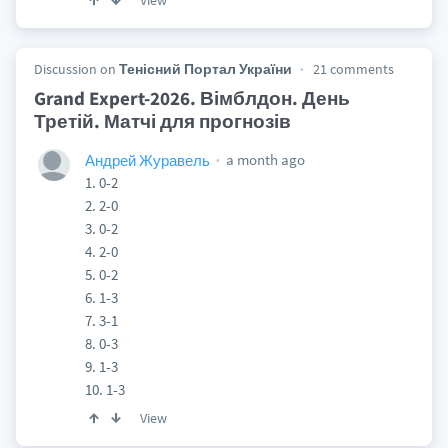
View
Discussion on
Тенісний Портал України
21 comments
Grand Expert-2026. Вімблдон. День
Третій. Матчі для прогнозів
a month ago
Андрей Журавель
1. 0-2
2. 2-0
3. 0-2
4. 2-0
5. 0-2
6. 1-3
7. 3-1
8. 0-3
9. 1-3
10. 1-3
View