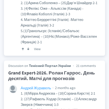
2. (1)Арина Соболенко – (25)Дар’я Шнайдер 2-1
3. (4)Фелікс Оже – Альяссім (Канада) -
(10)Флавіо Коболлі (Італія) 2-3
4. Маттео Беррреттіні (Італія) -Маттео
Арнальді (Італія) 3-2
5.(1)Гранольєрс (Іспанія)/Себальос
(Аргентина) – (10)Ніс(Монако)/Роже-Васселен
(Франція) 2-1
View
Discussion on
Тенісний Портал України
21 comments
Grand Expert-2026. Ролан Гаррос. День
деcятий. Матчі для прогнозів
2 months ago
Андрей Журавель
1. (8)Мірра Андреєва – (18)Сорана Кирстя) 2:1
2. (27)Рафаель Ходар (Іспанія) – (2)Александр
Зверєв (Німеччина) 1:3