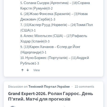
5. Солана Сьєрра (Аргентина) – (18)Сорана
Кирстя (Румунія)0-2
6. (28)Жоао Фонсека (Бразилія) – (3)Новак
Джокович (Сербія)1-3
7. (15)Каспер Рууд (Норвегія) – (24)Томмі Пол
(США)3-1
8. Алекс Міхельсен (США) – (27)Рафаель
Ходар (Іспанія)0-3
9. (13)Карен Хачанов – Єспер де Йонг
(Нідерланди)3-1
10. Нуно Боржес (Португалія) – (11)Андрєй
Рубльов1-3
View
Discussion on
Тенісний Портал України
22 comments
Grand Expert-2026. Ролан Гаррос. День
П’ятий. Матчі для прогнозів