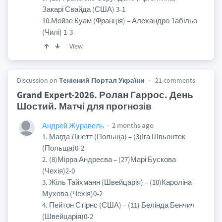
Закарі Свайда (США) 3-1
10.Мойзе Куам (Франція) – Алехандро Табільо
(Чилі) 1-3
View
Discussion on
Тенісний Портал України
21 comments
Grand Expert-2026. Ролан Гаррос. День
Шостий. Матчі для прогнозів
2 months ago
Андрей Журавель
1. Магда Лінетт (Польща) – (3)Іга Швьонтек
(Польща)0-2
2. (8)Мірра Андреєва – (27)Марі Бускова
(Чехія)2-0
3. Жіль Тайхманн (Швейцарія) – (10)Кароліна
Мухова (Чехія)0-2
4. Пейтон Стірнс (США) – (11) Белінда Бенчич
(Швейцарія)0-2