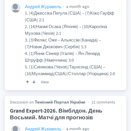
a month ago
Андрей Журавель
1. (4)Джессіка Пегула (США) – (7)Коко Гауфф
(США) 2:1
2. (14)Наомі Осака (Японія) – (10)Кароліна
Мухова (Чехія) 2:1
3. (3)Фелікс Оже – Альяссім (Канада) –
(7)Новак Джокович (Сербія) 1:3
4. (1)Яннік Сіннер (Італія) – Ян-Ленард
Штруфф (Німеччина) 3:0
5. (1)Синякова (Чехія)/Таунсенд (США) –
(16)Мухаммад(США)/Столлар (Угорщина) 2:0
View
Discussion on
Тенісний Портал України
21 comments
Grand Expert-2026. Вімблдон. День
Восьмий. Матчі для прогнозів
a month ago
Андрей Журавель