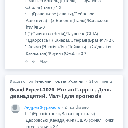
2. Маттео Арнальді (Італія) – (10)Флавіо
Коболлі (Італія) 1-3
3. (1)Гранольєрс (Іспанія)/Себальос
(Аргентина) – (5)Болеллі (Італія)/Вавассорі
(Італія) 2-0
4.(1)Синякова (Чехія)/Таунсенд(США) –
(4)Дабровські (Канада)/Стефані (Бразилія) 2-0
5. Аояма (Японія)/Лян (Тайвань) – (2)Даніліна
(Казахстан)/Крунич (Сербія) 0-2
View
Discussion on
Тенісний Портал України
21 comments
Grand Expert-2026. Ролан Гаррос. День
дванадцятий. Матчі для прогнозів
2 months ago
Андрей Журавель
1. (1)Еррані(Італія)/Вавассорі(Італія)
-Дабровські (Канада)/Кінг (США) (фінал – очки
потроюються) 2-0