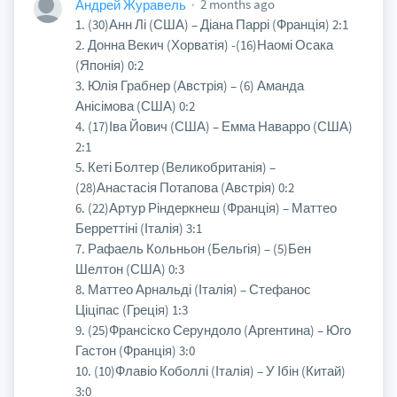
2 months ago
Андрей Журавель
1. (30)Анн Лі (США) – Діана Паррі (Франція) 2:1
2. Донна Векич (Хорватія) -(16)Наомі Осака
(Японія) 0:2
3. Юлія Грабнер (Австрія) – (6) Аманда
Анісімова (США) 0:2
4. (17)Іва Йович (США) – Емма Наварро (США)
2:1
5. Кеті Болтер (Великобританія) –
(28)Анастасія Потапова (Австрія) 0:2
6. (22)Артур Ріндеркнеш (Франція) – Маттео
Берреттіні (Італія) 3:1
7. Рафаель Кольньон (Бельгія) – (5)Бен
Шелтон (США) 0:3
8. Маттео Арнальді (Італія) – Стефанос
Ціціпас (Греція) 1:3
9. (25)Франсіско Серундоло (Аргентина) – Юго
Гастон (Франція) 3:0
10. (10)Флавіо Коболлі (Італія) – У Ібін (Китай)
3:0