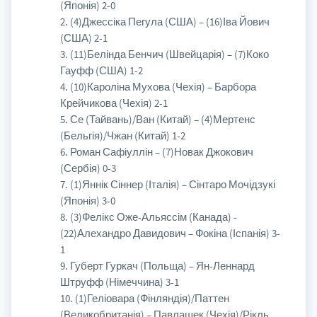
(Японія) 2-0
2. (4)Джессіка Пегула (США) – (16)Іва Йович
(США) 2-1
3. (11)Белінда Бенчич (Швейцарія) – (7)Коко
Гауфф (США) 1-2
4. (10)Кароліна Мухова (Чехія) – Барбора
Крейчикова (Чехія) 2-1
5. Се (Тайвань)/Ван (Китай) – (4)Мертенс
(Бельгія)/Чжан (Китай) 1-2
6. Роман Сафіуллін – (7)Новак Джокович
(Сербія) 0-3
7. (1)Яннік Сіннер (Італія) – Сінтаро Мочідзукі
(Японія) 3-0
8. (3)Фелікс Оже-Альяссім (Канада) -
(22)Алехандро Давидович – Фокіна (Іспанія) 3-
1
9. Губерт Гуркач (Польща) – Ян-Леннард
Штруфф (Німеччина) 3-1
10. (1)Геліовара (Фінляндія)/Паттен
(Великобританія) – Павлашек (Чехія)/Рікль