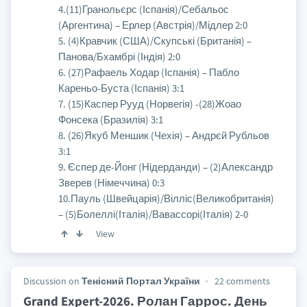
4.(11)Гранольєрс (Іспанія)/Себальос
(Аргентина) – Ерлер (Австрія)/Мідлер 2:0
5. (4)Кравчик (США)/Скупські (Британія) –
Панова/Бхамбрі (Індія) 2:0
6. (27)Рафаель Ходар (Іспанія) – Пабло
Кареньо-Буста (Іспанія) 3:1
7. (15)Каспер Рууд (Норвегія) -(28)Жоао
Фонсека (Бразилія) 3:1
8. (26)Якуб Меншик (Чехія) – Андрєй Рубльов
3:1
9. Єспер де-Йонг (Нідерданди) – (2)Александр
Зверев (Німеччина) 0:3
10.Пауль (Швейцарія)/Вілліс(Великобританія)
– (5)Болеллі(Італія)/Вавассорі(Італія) 2-0
View
Discussion on
Тенісний Портал України
22 comments
Grand Expert-2026. Ролан Гаррос. День