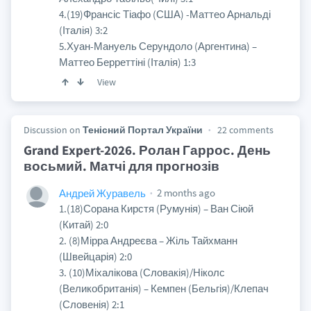
4.(19)Франсіс Тіафо (США) -Маттео Арнальді
(Італія) 3:2
5.Хуан-Мануель Серундоло (Аргентина) –
Маттео Берреттіні (Італія) 1:3
View
Discussion on
Тенісний Портал України
22 comments
Grand Expert-2026. Ролан Гаррос. День
восьмий. Матчі для прогнозів
2 months ago
Андрей Журавель
1.(18)Сорана Кирстя (Румунія) – Ван Сіюй
(Китай) 2:0
2. (8)Мірра Андреєва – Жіль Тайхманн
(Швейцарія) 2:0
3. (10)Міхалікова (Словакія)/Ніколс
(Великобританія) – Кемпен (Бельгія)/Клепач
(Словенія) 2:1