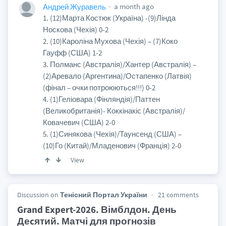
a month ago
Андрей Журавель
1. (12)Марта Костюк (Україна) -(9)Лінда
Носкова (Чехія) 0-2
2. (10)Кароліна Мухова (Чехія) – (7)Коко
Гауфф (США) 1-2
3. Полманс (Австралія)/Хантер (Австралія) –
(2)Аревало (Аргентина)/Остапенко (Латвія)
(фінал – очки потроюються!!!) 0-2
4. (1)Геліовара (Фінляндія)/Паттен
(Великобританія)- Коккінакіс (Австралія)/
Ковачевич (США) 2-0
5. (1)Синякова (Чехія)/Таунсенд (США) –
(10)Го (Китай)/Младенович (Франція) 2-0
View
Discussion on
Тенісний Портал України
21 comments
Grand Expert-2026. Вімблдон. День
Деcятий. Матчі для прогнозів