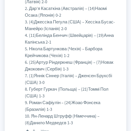
(Латвія) 2-0
2. Дар’я Касаткіна (Австралія) – (14)Наомі
Осака (Японія) 0-2
3. (4)Джессіка Пегула (США) – Хессіка Бусас-
Манейро (Іспанія) 2-0
4. (11)Белінда Бенчич (Швейцарія) – (19)Анна
Калінська 2-1
5. Нікола Бартункова (Чехія) – Барбора
Крейчикова (Чехія) 1-2
6. (25)Артур Ріндеркнеш (Франція) – (7)Новак
Джокович (Сербія) 1-3
7. (1)Яннік Сіннер (Італія) – Дженсен Бруксбі
(США) 3-0
8. Губерт Гуркач (Польща) – (21)Томмі Пол
(США) 1-3
9. Роман Сафіулін – (24)Жоао Фонсека
(Бразилія) 1-3
10. Ян-Ленард Штруфф (Німеччина) –
(8)Данило Медведєв 1-3