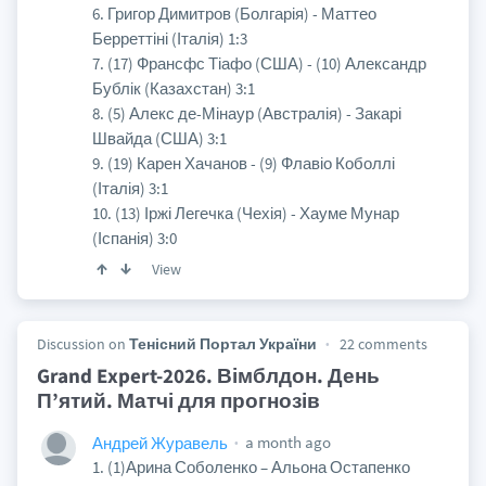
6. Григор Димитров (Болгарія) - Маттео
Берреттіні (Італія) 1:3
7. (17) Франсфс Тіафо (США) - (10) Александр
Бублік (Казахстан) 3:1
8. (5) Алекс де-Мінаур (Австралія) - Закарі
Швайда (США) 3:1
9. (19) Карен Хачанов - (9) Флавіо Коболлі
(Італія) 3:1
10. (13) Іржі Легечка (Чехія) - Хауме Мунар
(Іспанія) 3:0
View
Discussion on
Тенісний Портал України
22 comments
Grand Expert-2026. Вімблдон. День
П’ятий. Матчі для прогнозів
a month ago
Андрей Журавель
1. (1)Арина Соболенко – Альона Остапенко