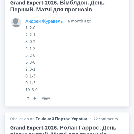
Grand Expert-2026. Вімблдон. День
Перший. Матчі для прогнозів
a month ago
Андрей Журавель
1. 2-0
2. 2-1
3. 0-2
4. 1-2
5. 2-0
6. 3-0
7. 3-1
8. 1-3
9. 1-3
10. 3-0
View
Discussion on
Тенісний Портал України
22 comments
Grand Expert-2026. Ролан Гаррос. День