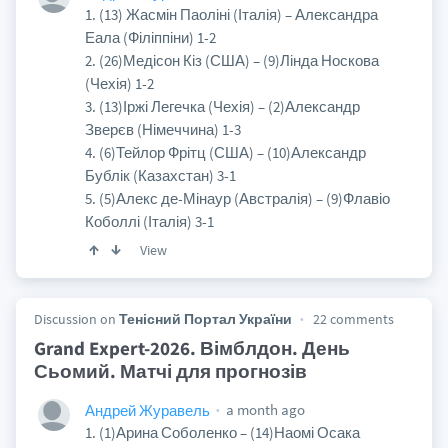
1. (13) Жасмін Паоліні (Італія) – Александра
Еала (Філіппіни) 1-2
2. (26)Медісон Кіз (США) – (9)Лінда Носкова
(Чехія) 1-2
3. (13)Іржі Легечка (Чехія) – (2)Александр
Зверєв (Німеччина) 1-3
4. (6)Тейлор Фрітц (США) – (10)Александр
Бублік (Казахстан) 3-1
5. (5)Алекс де-Мінаур (Австралія) – (9)Флавіо
Коболлі (Італія) 3-1
View
Discussion on
Тенісний Портал України
22 comments
Grand Expert-2026. Вімблдон. День
Сьомий. Матчі для прогнозів
a month ago
Андрей Журавель
1. (1)Арина Соболенко – (14)Наомі Осака