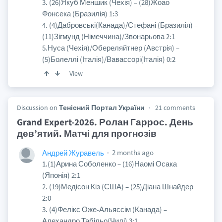
3. (26)Якуб Меншик (Чехія) – (28)Жоао
Фонсека (Бразилія) 1:3
4. (4)Дабровські(Канада)/Стефані (Бразилія) –
(11)Зігмунд (Німеччина)/Звонарьова 2:1
5.Нуса (Чехія)/Обереляйтнер (Австрія) –
(5)Болеллі (Італія)/Вавассорі(Італія) 0:2
View
Discussion on
Тенісний Портал України
21 comments
Grand Expert-2026. Ролан Гаррос. День
дев’ятий. Матчі для прогнозів
2 months ago
Андрей Журавель
1.(1)Арина Соболенко – (16)Наомі Осака
(Японія) 2:1
2. (19)Медісон Кіз (США) – (25)Діана Шнайдер
2:0
3. (4)Фелікс Оже-Альяссім (Канада) –
Алехандро Табільо(Чилі) 3:1