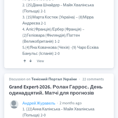
2. (25)Діана Шнайдер – Майя Хвалінська
(Польща) 2-1
3. (15)Марта Костюк (Україна) – (8)Мірра
Андреєва 2-1
4. Аліс(Франція)/Ербер (Франція) –
(2)Геліовара (Фінляндія)/Паттен
(Великобританія) 1-2
5.(4)Яна Ковачкова (Чехія) -(9) Чаро Есківа
Банульс (Іспанія) 2-0
View
Discussion on
Тенісний Портал України
22 comments
Grand Expert-2026. Ролан Гаррос. День
одинадцятий. Матчі для прогнозів
2 months ago
Андрей Журавель
1. (22)Анна Калінська – Майя Хвалінська
(Польща) 2-0