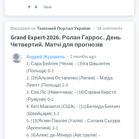
View
Discussion on
Тенісний Портал України
26 comments
Grand Expert-2026. Ролан Гаррос. День
Четвертий. Матчі для прогнозів
2 months ago
Андрей Журавель
1. Сара Бейлек (Чехія) – (3)Іга Швьонтек
(Польща) 0-2
2. (29)Альона Остапенко (Латвія) – Магда
Лінетт (Польща) 2-0
3. Єва Ліс (Німеччина) – (18)Сорана Кирстя
(Румунія) 0-2
4. Кеті Макналлі (США) – (11)Белінда Бенчич
(Швейцарія) 1-2
5. (13)Ясмін Паоліні (Італія) – Солана Сьєрра
(Аргентина) 2-1
6. (8)Алекс де-Мінаур (Австралія) –