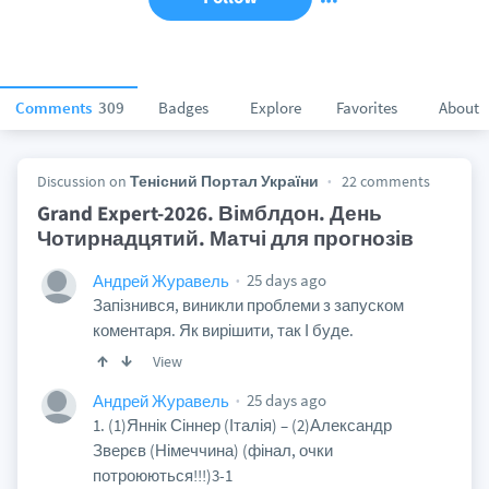
Comments
309
Badges
Explore
Favorites
About
Discussion on
Тенісний Портал України
22 comments
Grand Expert-2026. Вімблдон. День
Чотирнадцятий. Матчі для прогнозів
25 days ago
Андрей Журавель
Запізнився, виникли проблеми з запуском
коментаря. Як вирішити, так І буде.
View
25 days ago
Андрей Журавель
1. (1)Яннік Сіннер (Італія) – (2)Александр
Зверєв (Німеччина) (фінал, очки
потроюються!!!)3-1