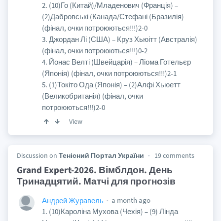
2. (10)Го (Китай)/Младенович (Франція) –
(2)Дабровські (Канада/Стефані (Бразилія)
(фінал, очки потроюються!!!)2-0
3. Джордан Лі (США) – Круз Хьюітт (Австралія)
(фінал, очки потроюються!!!)0-2
4. Йонас Велті (Швейцарія) – Ліома Готельєр
(Японія) (фінал, очки потроюються!!!)2-1
5. (1)Токіто Ода (Японія) – (2)Алфі Хьюетт
(Великобританія) (фінал, очки
потроюються!!!)2-0
View
Discussion on
Тенісний Портал України
19 comments
Grand Expert-2026. Вімблдон. День
Тринадцятий. Матчі для прогнозів
a month ago
Андрей Журавель
1. (10)Кароліна Мухова (Чехія) – (9) Лінда