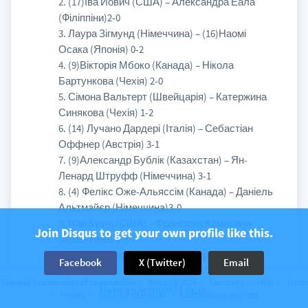
2. (17)Іва Йович (США) – Александра Еала
(Філіппіни)2-0
3. Лаура Зігмунд (Німеччина) – (16)Наомі
Осака (Японія) 0-2
4. (9)Вікторія Мбоко (Канада) – Нікола
Бартункова (Чехія) 2-0
5. Сімона Вальтерт (Швейцарія) – Катержина
Синякова (Чехія) 1-2
6. (14) Лучано Дардері (Італія) – Себастіан
Оффнер (Австрія) 3-1
7. (9)Александр Бублік (Казахстан) – Ян-
Ленард Штруфф (Німеччина) 3-1
8. (4) Фелікс Оже-Альяссім (Канада) – Даніель
Альтмайєр (Німеччина)3-0
9. Ітан Куінн (США) – Франсіско Комесана
Join Disqus to get your own profile like this.
(Аргентина) 1-3
10. Крістіан Гарін (Чилі) – (18)Лернер Тьєн
Facebook
X (Twitter)
Email
(США) 1-3
The web’s community of communities
Disqus © 2026
Company
Help
Terms
Have an account? Log in.
View
Privacy
Cookie Preferences
Add Disqus to your site