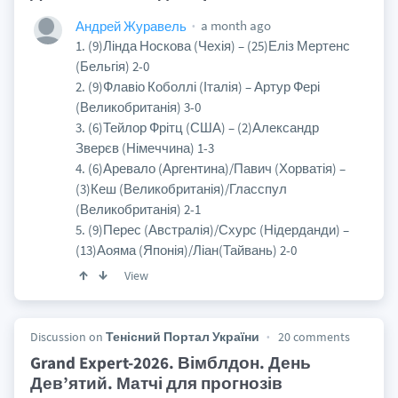
a month ago
Андрей Журавель
1. (9)Лінда Носкова (Чехія) – (25)Еліз Мертенс
(Бельгія) 2-0
2. (9)Флавіо Коболлі (Італія) – Артур Фері
(Великобританія) 3-0
3. (6)Тейлор Фрітц (США) – (2)Александр
Зверєв (Німеччина) 1-3
4. (6)Аревало (Аргентина)/Павич (Хорватія) –
(3)Кеш (Великобританія)/Гласспул
(Великобританія) 2-1
5. (9)Перес (Австралія)/Схурс (Нідерданди) –
(13)Аояма (Японія)/Ліан(Тайвань) 2-0
View
Discussion on
Тенісний Портал України
20 comments
Grand Expert-2026. Вімблдон. День
Дев’ятий. Матчі для прогнозів