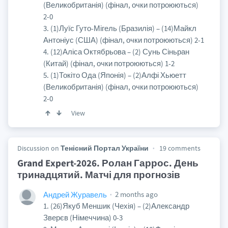
(Великобританія) (фінал, очки потроюються)
2-0
3. (1)Луїс Гуто-Мігель (Бразилія) – (14)Майкл
Антоніус (США) (фінал, очки потроюються) 2-1
4. (12)Аліса Октябрьова – (2) Сунь Сіньран
(Китай) (фінал, очки потроюються) 1-2
5. (1)Токіто Ода (Японія) – (2)Алфі Хьюетт
(Великобританія) (фінал, очки потроюються)
2-0
View
Discussion on
Тенісний Портал України
19 comments
Grand Expert-2026. Ролан Гаррос. День
тринадцятий. Матчі для прогнозів
2 months ago
Андрей Журавель
1. (26)Якуб Меншик (Чехія) – (2)Александр
Зверєв (Німеччина) 0-3