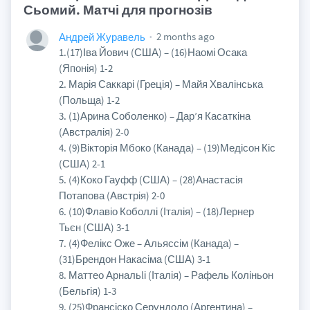
Сьомий. Матчі для прогнозів
2 months ago
Андрей Журавель
1.(17)Іва Йович (США) – (16)Наомі Осака
(Японія) 1-2
2. Марія Саккарі (Греція) – Майя Хвалінська
(Польща) 1-2
3. (1)Арина Соболенко) – Дар’я Касаткіна
(Австралія) 2-0
4. (9)Вікторія Мбоко (Канада) – (19)Медісон Кіс
(США) 2-1
5. (4)Коко Гауфф (США) – (28)Анастасія
Потапова (Австрія) 2-0
6. (10)Флавіо Коболлі (Італія) – (18)Лернер
Тьєн (США) 3-1
7. (4)Фелікс Оже – Альяссім (Канада) –
(31)Брендон Накасіма (США) 3-1
8. Маттео Арнальlі (Італія) – Рафель Коліньон
(Бельгія) 1-3
9. (25)Франсіско Серундоло (Аргентина) –