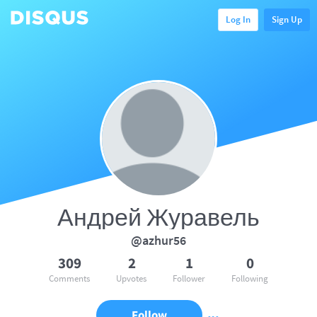
Log In
Sign Up
Андрей Журавель
@azhur56
309
2
1
0
Comments
Upvotes
Follower
Following
Follow