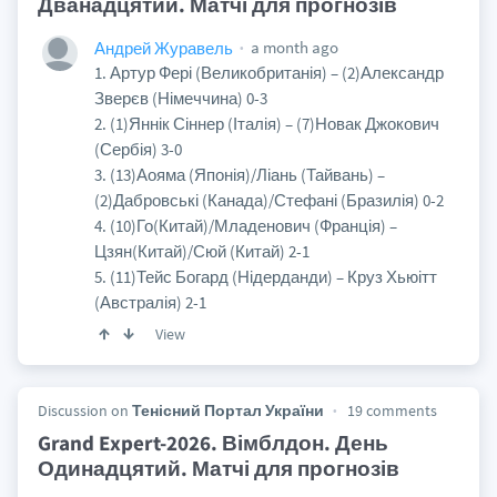
Дванадцятий. Матчі для прогнозів
a month ago
Андрей Журавель
1. Артур Фері (Великобританія) – (2)Александр
Зверєв (Німеччина) 0-3
2. (1)Яннік Сіннер (Італія) – (7)Новак Джокович
(Сербія) 3-0
3. (13)Аояма (Японія)/Ліань (Тайвань) –
(2)Дабровські (Канада)/Стефані (Бразилія) 0-2
4. (10)Го(Китай)/Младенович (Франція) –
Цзян(Китай)/Сюй (Китай) 2-1
5. (11)Тейс Богард (Нідерданди) – Круз Хьюітт
(Австралія) 2-1
View
Discussion on
Тенісний Портал України
19 comments
Grand Expert-2026. Вімблдон. День
Одинадцятий. Матчі для прогнозів