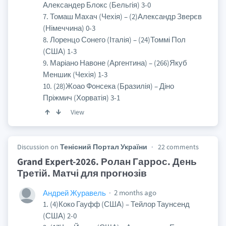
Александер Блокс (Бельгія) 3-0
7. Томаш Махач (Чехія) – (2)Александр Зверєв
(Німеччина) 0-3
8. Лоренцо Сонего (Італія) – (24)Томмі Пол
(США) 1-3
9. Маріано Навоне (Аргентина) – (266)Якуб
Меншик (Чехія) 1-3
10. (28)Жоао Фонсека (Бразилія) – Діно
Пріжмич (Хорватія) 3-1
View
Discussion on
Тенісний Портал України
22 comments
Grand Expert-2026. Ролан Гаррос. День
Третій. Матчі для прогнозів
2 months ago
Андрей Журавель
1. (4)Коко Гауфф (США) – Тейлор Таунсенд
(США) 2-0