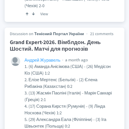
(Чехія) 2-0
View
Discussion on
Тенісний Портал України
21 comments
Grand Expert-2026. Вімблдон. День
Шостий. Матчі для прогнозів
a month ago
Андрей Журавель
1. (6) Аманда Анісімова (США) - (26) Медісон
Кіз (США) 1:2
2. Елізе Мертенс (Бельгія) - (2) Єлена
Рибакіна (Казахстан) 0:2
3. (13) Жасмін Паоліні (Італія) - Марія Саккарі
(Греція) 2:1
4. (17) Сорана Кирстя (Румунія) - (9) Лінда
Носкова (Чехія) 1:2
5. (29) Александра Еала (Філіппіни) - (3) Іга
Швьонтек (Польща) 0:2