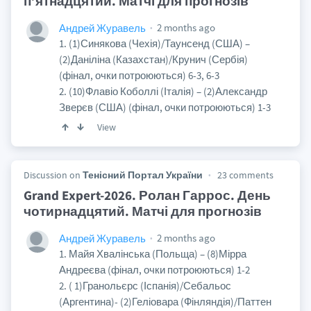
п’ятнадцятий. Матчі для прогнозів
2 months ago
Андрей Журавель
1. (1)Синякова (Чехія)/Таунсенд (США) –
(2)Даніліна (Казахстан)/Крунич (Сербія)
(фінал, очки потроюються) 6-3, 6-3
2. (10)Флавіо Коболлі (Італія) – (2)Александр
Зверєв (США) (фінал, очки потроюються) 1-3
View
Discussion on
Тенісний Портал України
23 comments
Grand Expert-2026. Ролан Гаррос. День
чотирнадцятий. Матчі для прогнозів
2 months ago
Андрей Журавель
1. Майя Хвалінська (Польща) – (8)Мірра
Андреєва (фінал, очки потроюються) 1-2
2. ( 1)Гранольєрс (Іспанія)/Себальос
(Аргентина)- (2)Геліовара (Фінляндія)/Паттен