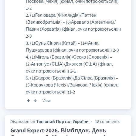
Носкова (Чехія) (фінал, очки потроюються!!!)
1-2
2. (1)Геліовара (Фінляндія)/Паттен
(Великобританія) – (6)Аревало (Аргентина)/
Павич (Хорватія) (фінал, очки потроюються!!!)
2-0
3. (1)Сунь Сінран (Китай) – (14)Анна
Пушкарьова (фінал, очки потроюються!!!) 2-0
4. (1)Мігель (Бразилія)/Сеско (Словенія) –
(2)Антоніус (США)/Джонсон(США) (фінал,
очки потроюються!!!) 2-1
5. (1)Баррос (Бразилія)/Да Сілва (Бразилія) –
(5)Ковачкова (Чехія)/Заічкова (Чехія) (фінал,
очки потроюються!!!)1-2
View
Discussion on
Тенісний Портал України
18 comments
Grand Expert-2026. Вімблдон. День