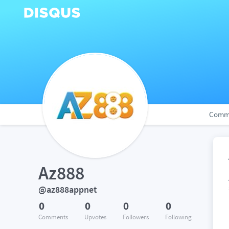
Comm
Az888
@az888appnet
0
0
0
0
Comments
Upvotes
Followers
Following