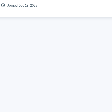
Joined Dec 19, 2025