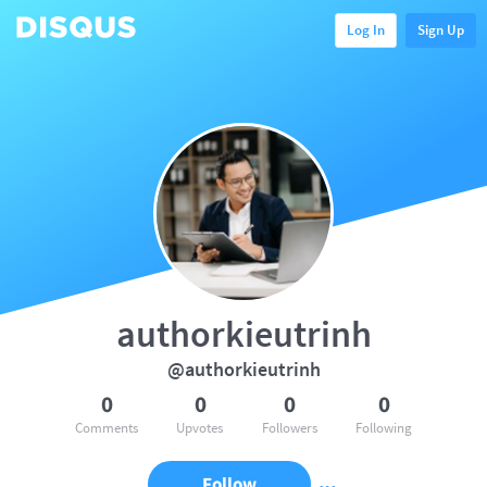
Log In
Sign Up
authorkieutrinh
@authorkieutrinh
0
0
0
0
Comments
Upvotes
Followers
Following
Follow