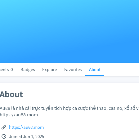
ents
0
Badges
Explore
Favorites
About
About
Au88 là nhà cái trực tuyến tích hợp cá cược thể thao, casino, xổ số
https://au88.mom
https://au88.mom
Joined Jun 1, 2025