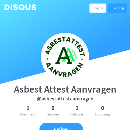
Log In
Sign Up
Asbest Attest Aanvragen
@asbestattestaanvragen
1
0
1
0
Comment
Upvotes
Follower
Following
Follow