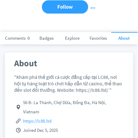
Follow
Comments
0
Badges
Explore
Favorites
About
About
"Khám phá thế giới cá cược đẳng cấp tại LC88, nơi
hội tụ hàng loạt trò chơi hấp dẫn từ casino, thể thao
đến slot đổi thưởng. Website: https://lc88.ltd/ "
56 Đ. La Thành, Chợ Dừa, Đống Đa, Hà Nội,
Vietnam
https://lc88.ltd
Joined Dec 5, 2025