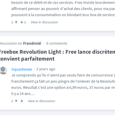
besoin de ce débit et de ces services. Free insiste lourdemen
affirmant penser au pouvoir d'achat des clients, pour ma part
poussent à la consommation en blindant leur box de services p
View in discussion
1
1
Discussion on
Frandroid
9 comments
Freebox Revolution Light : Free lance discrète
convient parfaitement
3 years ago
Squashman
Je comprends qu'ils n'aient pas voulu faire de concurrence 
franchement ça fait un peu pingre de l'enlever de la Revoluti
euros. Résultat c'est une option à 6,99 euros, 37 euros par m
il y a 14 ans....
View in discussion
1