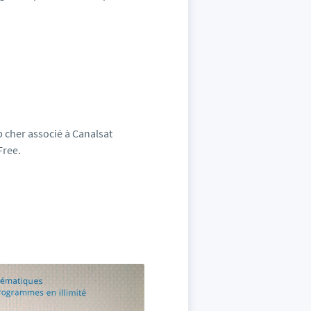
 cher associé à Canalsat
Free.