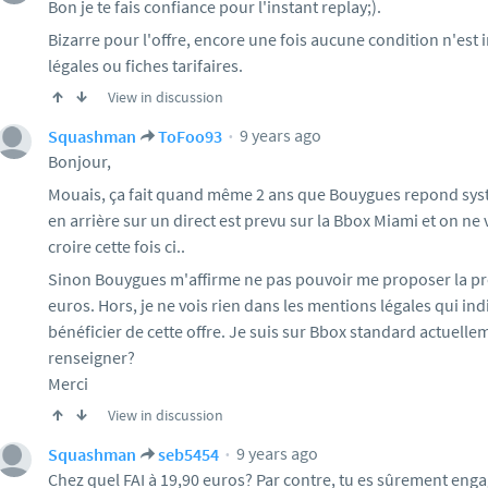
Bon je te fais confiance pour l'instant replay;).
Bizarre pour l'offre, encore une fois aucune condition n'est
légales ou fiches tarifaires.
View in discussion
9 years ago
Squashman
ToFoo93
Bonjour,
Mouais, ça fait quand même 2 ans que Bouygues repond sys
en arrière sur un direct est prevu sur la Bbox Miami et on ne
croire cette fois ci..
Sinon Bouygues m'affirme ne pas pouvoir me proposer la pr
euros. Hors, je ne vois rien dans les mentions légales qui i
bénéficier de cette offre. Je suis sur Bbox standard actuell
renseigner?
Merci
View in discussion
9 years ago
Squashman
seb5454
Chez quel FAI à 19,90 euros? Par contre, tu es sûrement enga