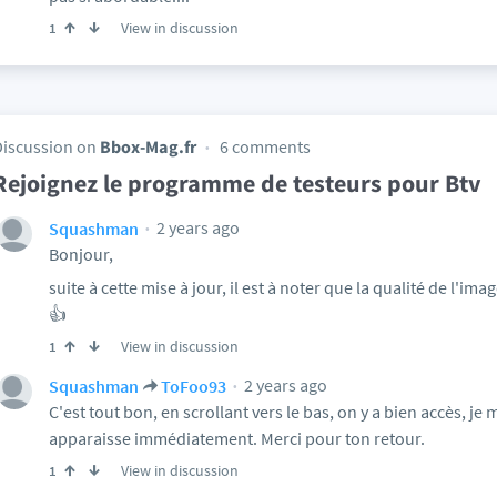
View in discussion
1
Discussion on
Bbox-Mag.fr
6 comments
Rejoignez le programme de testeurs pour Btv
2 years ago
Squashman
Bonjour,
suite à cette mise à jour, il est à noter que la qualité de l'im
👍
View in discussion
1
2 years ago
Squashman
ToFoo93
C'est tout bon, en scrollant vers le bas, on y a bien accès, je
apparaisse immédiatement. Merci pour ton retour.
View in discussion
1