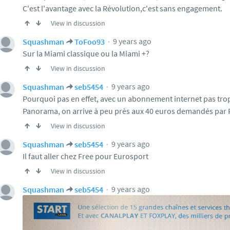
C'est l'avantage avec la Révolution,c'est sans engagement.
View in discussion
9 years ago
Squashman
ToFoo93
Sur la Miami classique ou la Miami +?
View in discussion
9 years ago
Squashman
seb5454
Pourquoi pas en effet, avec un abonnement internet pas trop
Panorama, on arrive à peu près aux 40 euros demandés par 
View in discussion
9 years ago
Squashman
seb5454
Il faut aller chez Free pour Eurosport
View in discussion
9 years ago
Squashman
seb5454