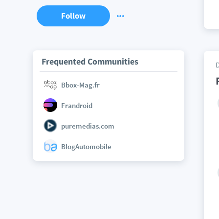
Follow
Frequented Communities
Bbox-Mag.fr
Frandroid
puremedias.com
BlogAutomobile