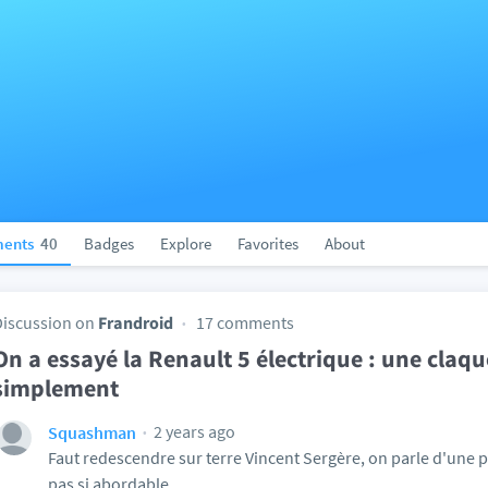
ents
40
Badges
Explore
Favorites
About
Discussion on
Frandroid
17 comments
On a essayé la Renault 5 électrique : une claqu
simplement
2 years ago
Squashman
Faut redescendre sur terre Vincent Sergère, on parle d'une p
pas si abordable....