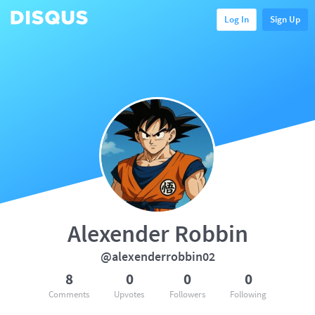
Log In
Sign Up
Alexender Robbin
@alexenderrobbin02
8
0
0
0
Comments
Upvotes
Followers
Following