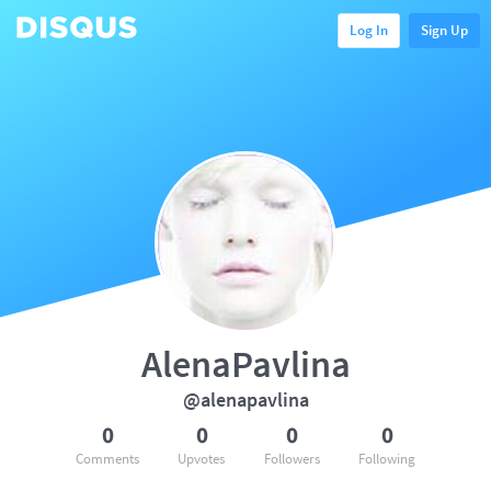
Log In
Sign Up
AlenaPavlina
@alenapavlina
0
0
0
0
Comments
Upvotes
Followers
Following