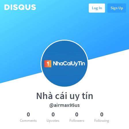
Log In
Sign Up
Nhà cái uy tín
@airmax95us
0
0
0
0
Comments
Upvotes
Followers
Following