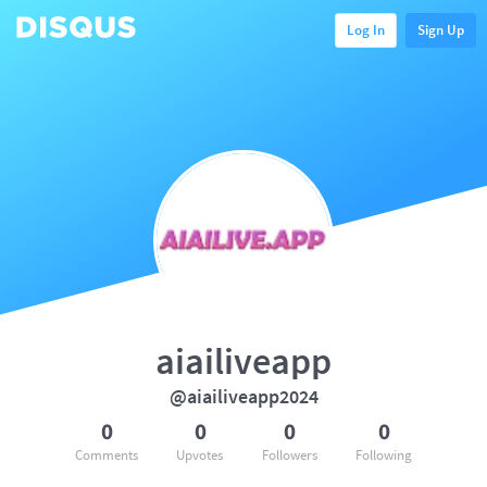
Log In
Sign Up
aiailiveapp
@aiailiveapp2024
0
0
0
0
Comments
Upvotes
Followers
Following