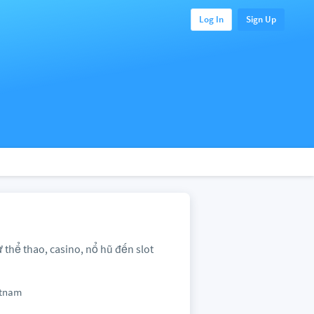
Log In
Sign Up
ừ thể thao, casino, nổ hũ đến slot
etnam