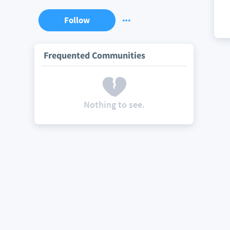
Follow
Frequented Communities
Nothing to see.