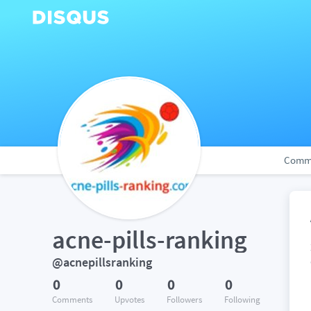
Comm
acne-pills-ranking
@acnepillsranking
0
0
0
0
Comments
Upvotes
Followers
Following