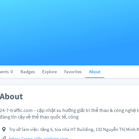
ents
0
Badges
Explore
Favorites
About
About
24-7-traffic.com – cập nhật xu hướng giải trí thể thao & công nghệ 
đáng tin cậy về thể thao quốc tế, công
Trụ sở làm việc: tầng 6, tòa nhà HT Building, 132 Nguyễn Thị Minh 
https://acne-pills-ranking.com