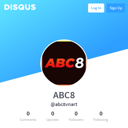
Log In
Sign Up
ABC8
@abc8vnart
0
0
0
0
Comments
Upvotes
Followers
Following