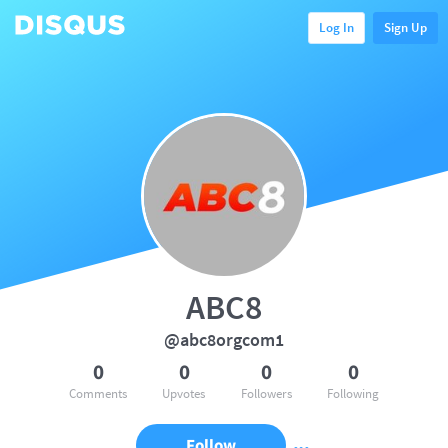
Log In
Sign Up
ABC8
@abc8orgcom1
0
0
0
0
Comments
Upvotes
Followers
Following
Follow