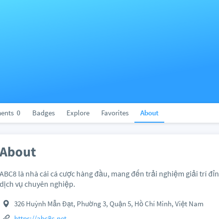
ents
0
Badges
Explore
Favorites
About
About
ABC8 là nhà cái cá cược hàng đầu, mang đến trải nghiệm giải trí đỉ
dịch vụ chuyên nghiệp.
326 Huỳnh Mẫn Đạt, Phường 3, Quận 5, Hồ Chí Minh, Việt Nam
https://abc8c.net