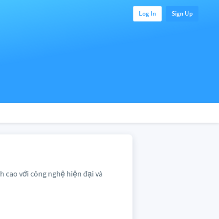
Log In
Sign Up
nh cao với công nghệ hiện đại và