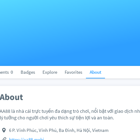
ents
0
Badges
Explore
Favorites
About
About
AA88 là nhà cái trực tuyến đa dạng trò chơi, nổi bật với giao dịch 
lý tưởng cho người chơi yêu thích sự tiện lợi và an toàn.
6 P. Vĩnh Phúc, Vĩnh Phú, Ba Đình, Hà Nội, Vietnam
https://aa88.mobi