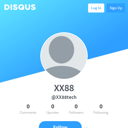
Log In
Sign Up
XX88
@XX88tech
0
0
0
0
Comments
Upvotes
Followers
Following
Follow