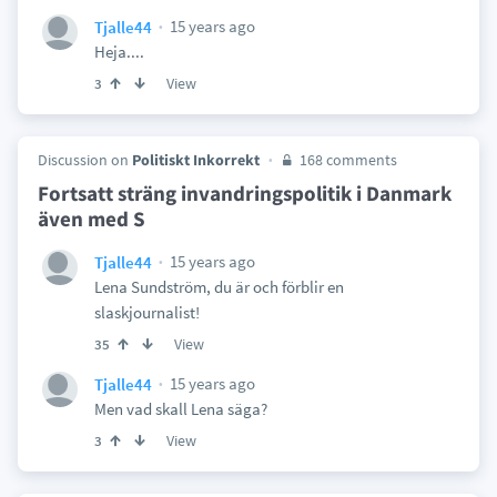
15 years ago
Tjalle44
Heja....
View
3
Discussion on
Politiskt Inkorrekt
168 comments
Fortsatt sträng invandringspolitik i Danmark
även med S
15 years ago
Tjalle44
Lena Sundström, du är och förblir en
slaskjournalist!
View
35
15 years ago
Tjalle44
Men vad skall Lena säga?
View
3