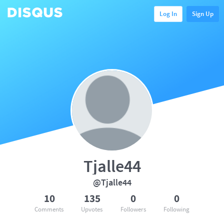
Log In
Sign Up
Tjalle44
@Tjalle44
10
135
0
0
Comments
Upvotes
Followers
Following