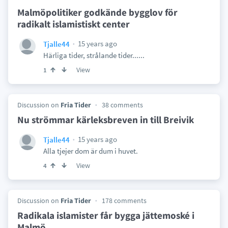
Malmöpolitiker godkände bygglov för
radikalt islamistiskt center
15 years ago
Tjalle44
Härliga tider, strålande tider......
View
1
Discussion on
Fria Tider
38 comments
Nu strömmar kärleksbreven in till Breivik
15 years ago
Tjalle44
Alla tjejer dom är dum i huvet.
View
4
Discussion on
Fria Tider
178 comments
Radikala islamister får bygga jättemoské i
Malmö