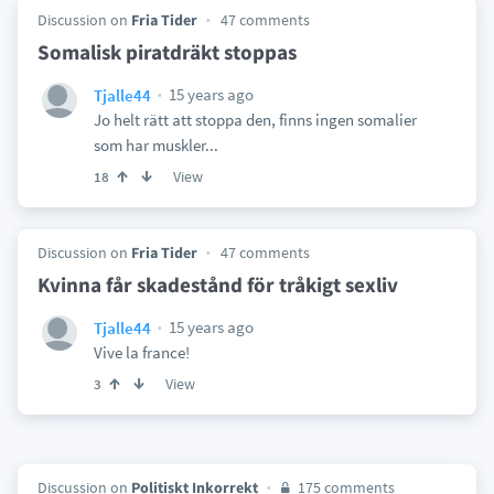
Discussion on
Fria Tider
47 comments
Somalisk piratdräkt stoppas
15 years ago
Tjalle44
Jo helt rätt att stoppa den, finns ingen somalier
som har muskler...
View
18
Discussion on
Fria Tider
47 comments
Kvinna får skadestånd för tråkigt sexliv
15 years ago
Tjalle44
Vive la france!
View
3
Discussion on
Politiskt Inkorrekt
175 comments