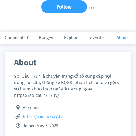
Follow
Comments
0
Badges
Explore
Favorites
About
About
Soi Cầu 7777 là chuyên trang xổ số cung cấp nội
dung soi cầu, thống kê KQXS, phân tích lô tô và gợi ý
số tham khảo theo ngày. truy cập ngay
https://soicau7777.tv/
Vietnam
https://soicau7777.tv
Joined May 3, 2026