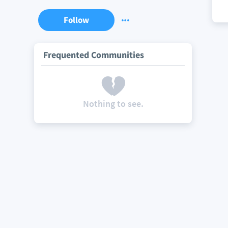
Follow
Frequented Communities
Nothing to see.