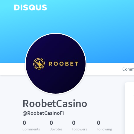
Comm
RoobetCasino
@RoobetCasinoFi
0
0
0
0
Comments
Upvotes
Followers
Following