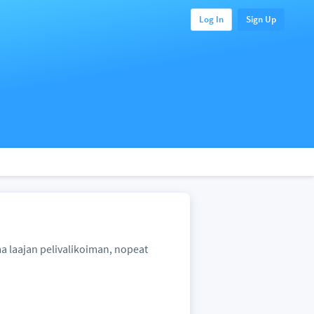
Log In
Sign Up
aa laajan pelivalikoiman, nopeat