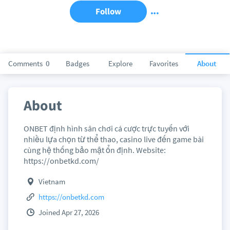
Follow
Comments
0
Badges
Explore
Favorites
About
About
ONBET định hình sân chơi cá cược trực tuyến với
nhiều lựa chọn từ thể thao, casino live đến game bài
cùng hệ thống bảo mật ổn định. Website:
https://onbetkd.com/
Vietnam
https://onbetkd.com
Joined Apr 27, 2026