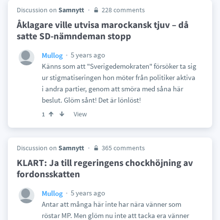
Discussion on
Samnytt
228 comments
Åklagare ville utvisa marockansk tjuv – då
satte SD-nämndeman stopp
5 years ago
Mullog
Känns som att "Sverigedemokraten" försöker ta sig
ur stigmatiseringen hon möter från politiker aktiva
i andra partier, genom att smöra med såna här
beslut. Glöm sånt! Det är lönlöst!
View
1
Discussion on
Samnytt
365 comments
KLART: Ja till regeringens chockhöjning av
fordonsskatten
5 years ago
Mullog
Antar att många här inte har nära vänner som
röstar MP. Men glöm nu inte att tacka era vänner