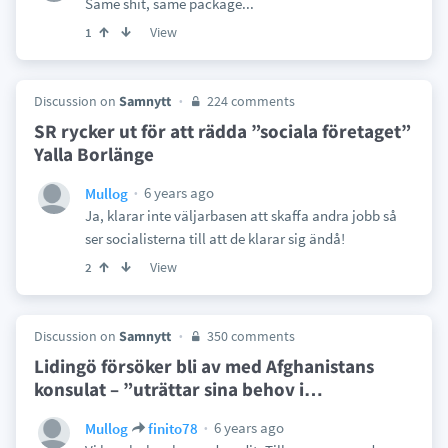
Same shit, same package...
View
1
Discussion on
Samnytt
224 comments
SR rycker ut för att rädda ”sociala företaget”
Yalla Borlänge
6 years ago
Mullog
Ja, klarar inte väljarbasen att skaffa andra jobb så
ser socialisterna till att de klarar sig ändå!
View
2
Discussion on
Samnytt
350 comments
Lidingö försöker bli av med Afghanistans
konsulat – ”uträttar sina behov i
…
6 years ago
Mullog
finito78