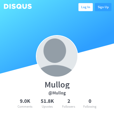
Log In
Sign Up
Mullog
@Mullog
9.0K
51.8K
2
0
Comments
Upvotes
Followers
Following