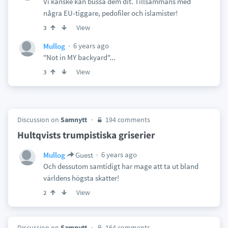
Vi kanske kan bussa dem dit. Tillsammans med
några EU-tiggare, pedofiler och islamister!
View
3
6 years ago
Mullog
"Not in MY backyard"...
View
3
Discussion on
Samnytt
194 comments
Hultqvists trumpistiska griserier
6 years ago
Mullog
Guest
Och dessutom samtidigt har mage att ta ut bland
världens högsta skatter!
View
2
Discussion on
Samnytt
164 comments