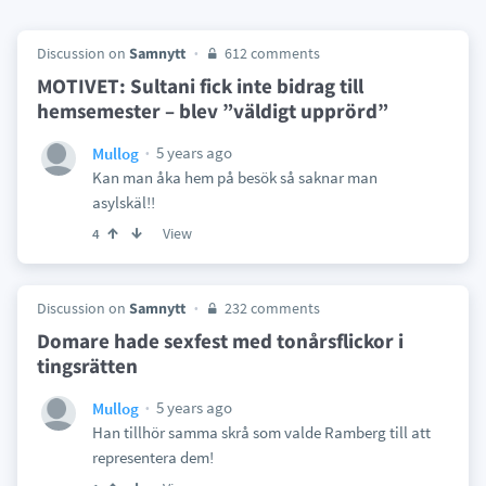
Discussion on
Samnytt
612 comments
MOTIVET: Sultani fick inte bidrag till
hemsemester – blev ”väldigt upprörd”
5 years ago
Mullog
Kan man åka hem på besök så saknar man
asylskäl!!
View
4
Discussion on
Samnytt
232 comments
Domare hade sexfest med tonårsflickor i
tingsrätten
5 years ago
Mullog
Han tillhör samma skrå som valde Ramberg till att
representera dem!