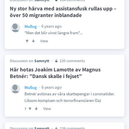
Ny stor härva med assistansfusk rullas upp –
över 50 migranter inblandade
6 years ago
Mullog
"Men det blir vinst längre fram"...
View
Discussion on
Samnytt
235 comments
Här hotas Joakim Lamotte av Magnus
Betnér: ”Dansk skalle i fejset”
6 years ago
Mullog
Betnér avlönas av våra skattepengar i coronatider.
Liksom kompisen och terrorfinansiären Özz
View
7
Discussion on
Samnytt
229 comments