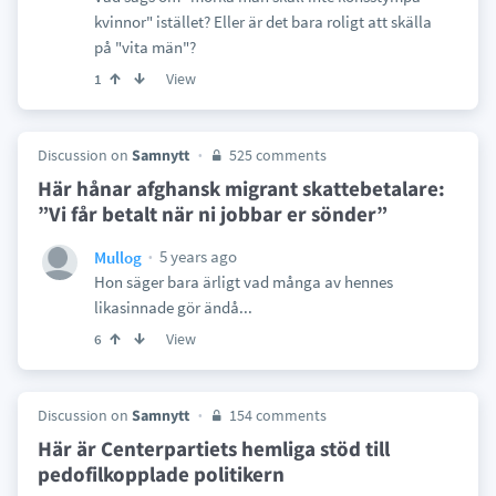
kvinnor" istället? Eller är det bara roligt att skälla
på "vita män"?
View
1
Discussion on
Samnytt
525 comments
Här hånar afghansk migrant skattebetalare:
”Vi får betalt när ni jobbar er sönder”
5 years ago
Mullog
Hon säger bara ärligt vad många av hennes
likasinnade gör ändå...
View
6
Discussion on
Samnytt
154 comments
Här är Centerpartiets hemliga stöd till
pedofilkopplade politikern