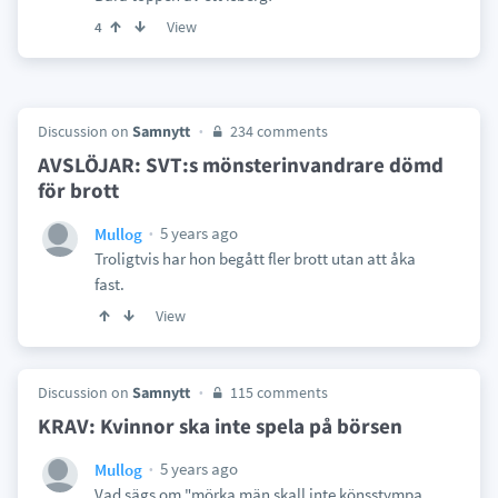
View
4
Discussion on
Samnytt
234 comments
AVSLÖJAR: SVT:s mönsterinvandrare dömd
för brott
5 years ago
Mullog
Troligtvis har hon begått fler brott utan att åka
fast.
View
Discussion on
Samnytt
115 comments
KRAV: Kvinnor ska inte spela på börsen
5 years ago
Mullog
Vad sägs om "mörka män skall inte könsstympa