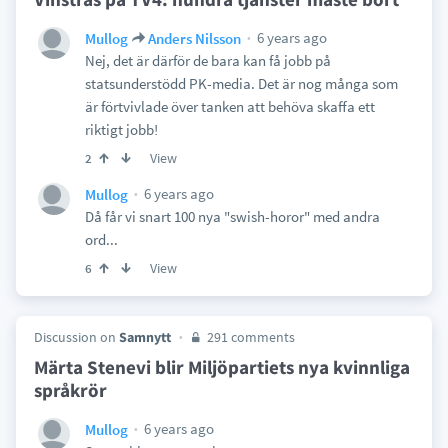
6 years ago
Mullog
Anders Nilsson
Nej, det är därför de bara kan få jobb på
statsunderstödd PK-media. Det är nog många som
är förtvivlade över tanken att behöva skaffa ett
riktigt jobb!
View
2
6 years ago
Mullog
Då får vi snart 100 nya "swish-horor" med andra
ord...
View
6
Discussion on
Samnytt
291 comments
Märta Stenevi blir Miljöpartiets nya kvinnliga
språkrör
6 years ago
Mullog