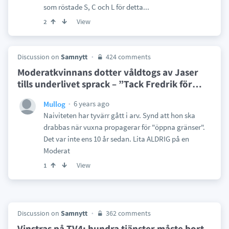
som röstade S, C och L för detta...
View
2
Discussion on
Samnytt
424 comments
Moderatkvinnans dotter våldtogs av Jaser
tills underlivet sprack – ”Tack Fredrik för
…
6 years ago
Mullog
Naiviteten har tyvärr gått i arv. Synd att hon ska
drabbas när vuxna propagerar för "öppna gränser".
Det var inte ens 10 år sedan. Lita ALDRIG på en
Moderat
View
1
Discussion on
Samnytt
362 comments
Vinstras på TV4: hundra tjänster måste bort