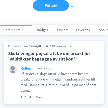
Follow
Comments
8960
Badges
Explore
Favorites
About
Discussion on
Samnytt
119 comments
Skola tvingar pojkar att be om ursäkt för
’våldtäkter begångna av sitt kön’
5 years ago
Mullog
Då är det väl dags att ALLA invandrare ber om
ursäkt för allt de kriminella invandrarna ställer till
med i samhället! Om vi nu ska hålla på med sådant
trams.
View
4