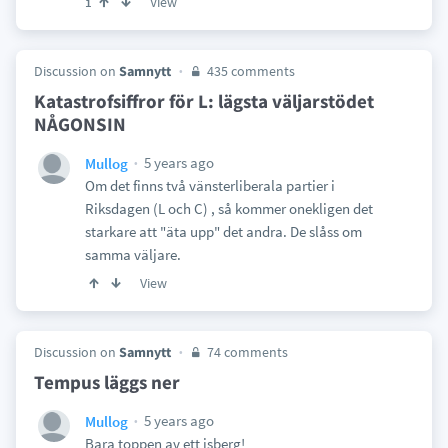
View
1
Discussion on
Samnytt
435 comments
Katastrofsiffror för L: lägsta väljarstödet
NÅGONSIN
5 years ago
Mullog
Om det finns två vänsterliberala partier i
Riksdagen (L och C) , så kommer onekligen det
starkare att "äta upp" det andra. De slåss om
samma väljare.
View
Discussion on
Samnytt
74 comments
Tempus läggs ner
5 years ago
Mullog
Bara toppen av ett isberg!