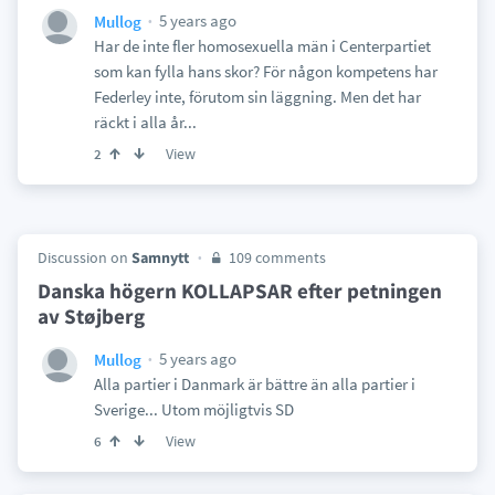
5 years ago
Mullog
Har de inte fler homosexuella män i Centerpartiet
som kan fylla hans skor? För någon kompetens har
Federley inte, förutom sin läggning. Men det har
räckt i alla år...
View
2
Discussion on
Samnytt
109 comments
Danska högern KOLLAPSAR efter petningen
av Støjberg
5 years ago
Mullog
Alla partier i Danmark är bättre än alla partier i
Sverige... Utom möjligtvis SD
View
6