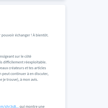
r pouvoir échanger ! À bientôt.
ansigeant sur le côté
is difficilement réexploitable.
eaux créateurs et tes articles
n peut continuer à en discuter,
e je trouve), à mon avis.
om/shr3sB...
qui montre une