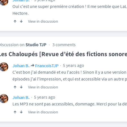
Oui c'est une super première création ! Il me semble que L
Hectore.
View in discussion
Discussion on
Studio TJP
3 comments
Les Chaloupés [Revue d’été des fictions sonor
5 years ago
Johan B.
FrancoisTJP
C'est bon j'ai demandé et eu l'accès ! Sinon il y a une versi
épisodes j'ai l'impression, et qui est accessible via un autre 
View in discussion
5 years ago
Johan B.
Les MP3 ne sont pas accessibles, dommage. Merci pour la dé
View in discussion