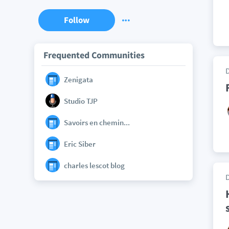
Follow
Frequented Communities
Zenigata
Studio TJP
Savoirs en chemin...
Eric Siber
charles lescot blog