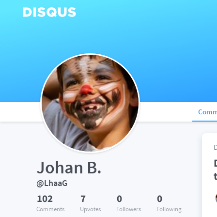
Comm
Johan B.
@LhaaG
102
7
0
0
Comments
Upvotes
Followers
Following