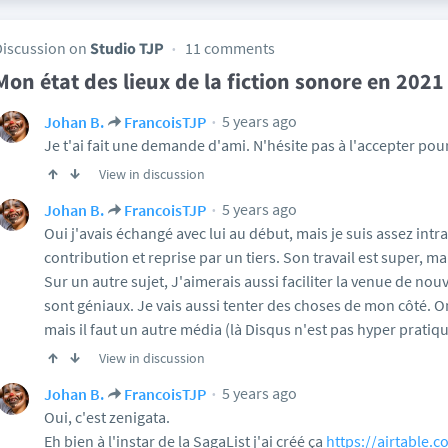
Discussion on
Studio TJP
11 comments
Mon état des lieux de la fiction sonore en 2021
5 years ago
Johan B.
FrancoisTJP
Je t'ai fait une demande d'ami. N'hésite pas à l'accepter pou
View in discussion
5 years ago
Johan B.
FrancoisTJP
Oui j'avais échangé avec lui au début, mais je suis assez intr
contribution et reprise par un tiers. Son travail est super, ma
Sur un autre sujet, J'aimerais aussi faciliter la venue de nouv
sont géniaux. Je vais aussi tenter des choses de mon côté. O
mais il faut un autre média (là Disqus n'est pas hyper pratiqu
View in discussion
5 years ago
Johan B.
FrancoisTJP
Oui, c'est zenigata.
Eh bien à l'instar de la SagaList j'ai créé ça
https://airtable.c