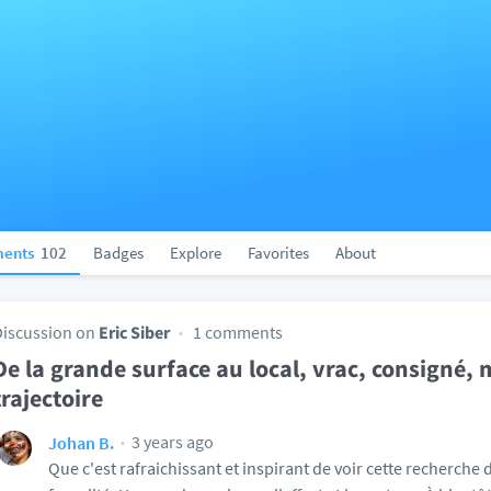
ents
102
Badges
Explore
Favorites
About
Discussion on
Eric Siber
1 comments
De la grande surface au local, vrac, consigné, 
trajectoire
3 years ago
Johan B.
Que c'est rafraichissant et inspirant de voir cette recherche 