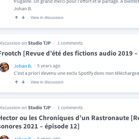
frugalité. Un grand merci pour l'effort et le partage. À bientô
Johan B.
View in discussion
Discussion on
Studio TJP
1 comments
Frootch [Revue d’été des fictions audio 2019 –
5 years ago
Johan B.
C'est a priori devenu une exclu Spotify donc non téléchargea
View in discussion
Discussion on
Studio TJP
1 comments
Hector ou les Chroniques d’un Rastronaute [Re
sonores 2021 – épisode 12]
5 years ago
Johan B.