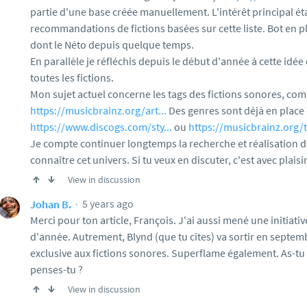
partie d'une base créée manuellement. L'intérêt principal éta
recommandations de fictions basées sur cette liste. Bot en p
dont le Néto depuis quelque temps.
En parallèle je réfléchis depuis le début d'année à cette idée
toutes les fictions.
Mon sujet actuel concerne les tags des fictions sonores, co
https://musicbrainz.org/art...
Des genres sont déjà en plac
https://www.discogs.com/sty...
ou
https://musicbrainz.org/t
Je compte continuer longtemps la recherche et réalisation d
connaître cet univers. Si tu veux en discuter, c'est avec plaisir
View in discussion
5 years ago
Johan B.
Merci pour ton article, François. J'ai aussi mené une initiativ
d'année. Autrement, Blynd (que tu cites) va sortir en septe
exclusive aux fictions sonores. Superflame également. As-tu 
penses-tu ?
View in discussion