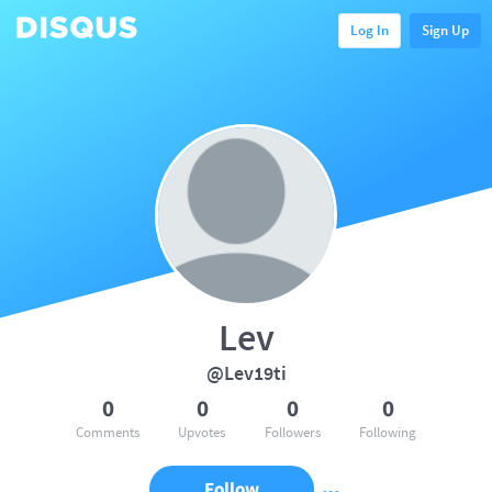
Log In
Sign Up
Lev
@Lev19ti
0
0
0
0
Comments
Upvotes
Followers
Following
Follow