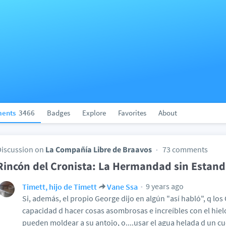
ents
3466
Badges
Explore
Favorites
About
Discussion on
La Compañía Libre de Braavos
73 comments
Rincón del Cronista: La Hermandad sin Estand
9 years ago
Timett, hijo de Timett
Vane Ssa
Si, además, el propio George dijo en algún "así habló", q los
capacidad d hacer cosas asombrosas e increíbles con el hielo
pueden moldear a su antojo, o....usar el agua helada d un c