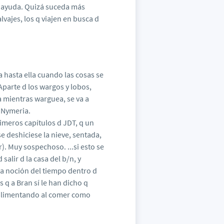
ir ayuda. Quizá suceda más
vajes, los q viajen en busca d
a hasta ella cuando las cosas se
 Aparte d los wargos y lobos,
a mientras warguea, se va a
 Nymeria.
rimeros capítulos d JDT, q un
e deshiciese la nieve, sentada,
). Muy sospechoso. ...si esto se
salir d la casa del b/n, y
a noción del tiempo dentro d
 q a Bran sí le han dicho q
á alimentando al comer como