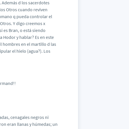
o. Además d los sacerdotes
 los Otros cuando reviven
umano q pueda controlar el
s Otros. Y digo creemos x
 es Bran, o está siendo
a Hodor y hablar? Es en este
 hombres en el martillo d las
ular el hielo (agua?). Los
Armand!!
adas, cenagales negros ni
aron eran llanas y húmedas; un