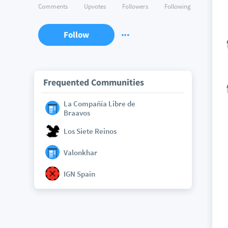
Comments
Upvotes
Followers
Following
Follow
Frequented Communities
La Compañía Libre de
Braavos
Los Siete Reinos
Valonkhar
IGN Spain