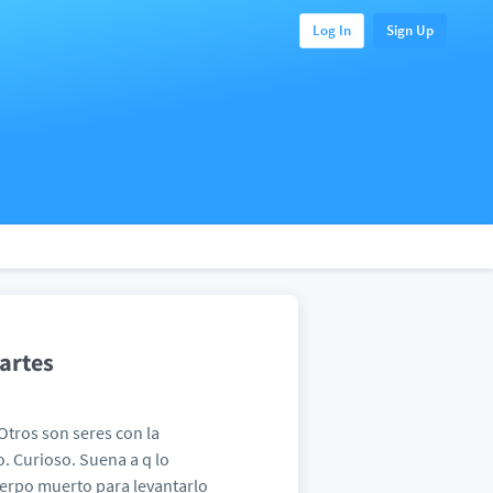
Log In
Sign Up
artes
 Otros son seres con la
. Curioso. Suena a q lo
uerpo muerto para levantarlo