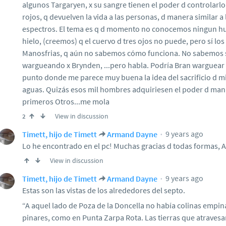
algunos Targaryen, x su sangre tienen el poder d controlarl
rojos, q devuelven la vida a las personas, d manera similar a
espectros. El tema es q d momento no conocemos ningun h
hielo, (creemos) q el cuervo d tres ojos no puede, pero sí lo
Manosfrias, q aún no sabemos cómo funciona. No sabemos si
wargueando x Brynden, ...pero habla. Podría Bran warguear 
punto donde me parece muy buena la idea del sacrificio d mil
aguas. Quizás esos mil hombres adquiriesen el poder d manip
primeros Otros...me mola
View in discussion
2
9 years ago
Timett, hijo de Timett
Armand Dayne
Lo he encontrado en el pc! Muchas gracias d todas formas, 
View in discussion
9 years ago
Timett, hijo de Timett
Armand Dayne
Estas son las vistas de los alrededores del septo.
“A aquel lado de Poza de la Doncella no había colinas empin
pinares, como en Punta Zarpa Rota. Las tierras que atraves