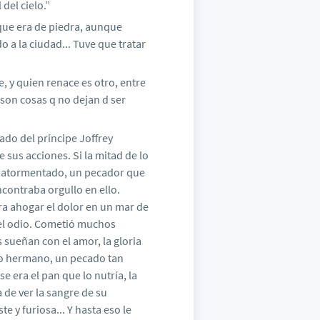
del cielo.”
que era de piedra, aunque
o a la ciudad... Tuve que tratar
e, y quien renace es otro, entre
 son cosas q no dejan d ser
ado del príncipe Joffrey
 sus acciones. Si la mitad de lo
 y atormentado, un pecador que
ncontraba orgullo en ello.
ra ahogar el dolor en un mar de
a el odio. Cometió muchos
sueñan con el amor, la gloria
io hermano, un pecado tan
 era el pan que lo nutría, la
 de ver la sangre de su
e y furiosa... Y hasta eso le