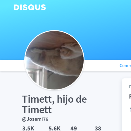
Comm
Timett, hijo de 
Timett
@Josemi76
3.5K
5.6K
49
38