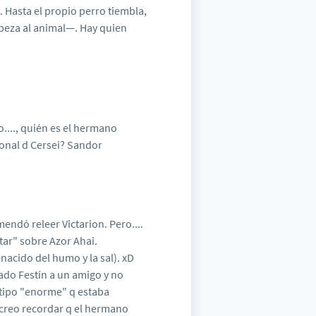
s. Hasta el propio perro tiembla,
beza al animal—. Hay quien
...., quién es el hermano
onal d Cersei? Sandor
endó releer Victarion. Pero....
tar" sobre Azor Ahai.
enacido del humo y la sal). xD
ado Festín a un amigo y no
n tipo "enorme" q estaba
Y creo recordar q el hermano