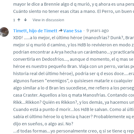
mayor le dice a Brennie algo d q murió, y q ahora es una pe
Cuánto siento no tener esas citas a mano. El Perro, un buen 
View in discussion
1
9 years ago
Timett, hijo de Timett
Vane Ssa
XDD! .....a lo mejor, el último héroe (manosfrias? Dunk?, Bran
mejor sí q murió d camino, y los HdB lo revivieron en modo z
podrían encontrar a Arya hecha un carámbano...y practicarl
convertirla en Dedosfríos..., aunque d momento, el q mas se a
héroe es nuestro pequeño Bran. Viaja con un perro, varias 
historia real del último héroe), podría ser q d esos doce....
algunos fuesen "enemigos", o quisiesen matarle x cualquier
algo similar a lo d Bran les sucediese, me refiero a los pers
casa Craster. Aquellos a los q mata Manosfrias. Contando co
Rikk...Rikkon? Quién es Rikkon?, y los demás, ya hacemos 
Cuando está a punto d morir...los HdB le salvan. Como al últ
sabía el último héroe lo q tenía q hacer? Probablemente xq el
dijo en sueños, o algo así. No?
...d todas formas...yo personalmente creo, q si se tiene q rep