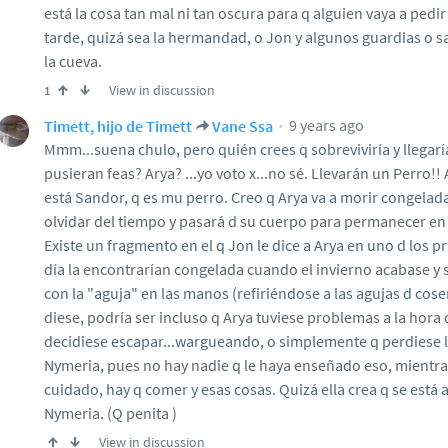
está la cosa tan mal ni tan oscura para q alguien vaya a ped
tarde, quizá sea la hermandad, o Jon y algunos guardias o sal
la cueva.
View in discussion
1
9 years ago
Timett, hijo de Timett
Vane Ssa
Mmm...suena chulo, pero quién crees q sobreviviría y llegarí
pusieran feas? Arya? ...yo voto x...no sé. Llevarán un Perro!!
está Sandor, q es mu perro. Creo q Arya va a morir congelad
olvidar del tiempo y pasará d su cuerpo para permanecer en
Existe un fragmento en el q Jon le dice a Arya en uno d los p
día la encontrarían congelada cuando el invierno acabase y s
con la "aguja" en las manos (refiriéndose a las agujas d coser
diese, podría ser incluso q Arya tuviese problemas a la hora d 
decidiese escapar...wargueando, o simplemente q perdiese l
Nymeria, pues no hay nadie q le haya enseñado eso, mientras
cuidado, hay q comer y esas cosas. Quizá ella crea q se est
Nymeria. (Q penita )
View in discussion