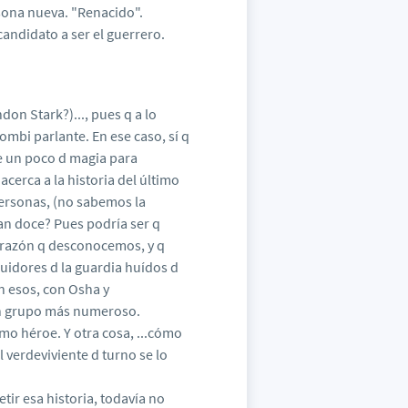
rsona nueva. "Renacido".
candidato a ser el guerrero.
don Stark?)..., pues q a lo
ombi parlante. En ese caso, sí q
e un poco d magia para
cerca a la historia del último
personas, (no sabemos la
eran doce? Pues podría ser q
 razón q desconocemos, y q
eguidores d la guardia huídos d
n esos, con Osha y
un grupo más numeroso.
imo héroe. Y otra cosa, ...cómo
 verdeviviente d turno se lo
etir esa historia, todavía no