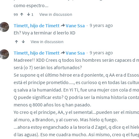
como espectro...
View in discussion
99
1
9 years ago
Timett, hijo de Timett
Vane Ssa
Eh? Voy a terminar d leerlo XD
View in discussion
9 years ago
Timett, hijo de Timett
Vane Ssa
Madreee!! XDD Crees q todos los hombres serán capaces d m
será (o 7) serán los afortunados?
Se supone q el último héroe era d poniente, q AA era d Essos
está el príncipe prometido...., es curioso q en todas las cult
q salva a la humanidad. En Yi Ti, fue una mujer con cola d m
Q puede significar esto? Q podría ser la misma historia con
menos q 8000 años los q han pasado.
Yo creo q el principe, AA, y el semental...pueden ser el mismo
al muro, a Brandon, y al cuervo. Mas hielo q fuego.
...ahora estoy enganchado a la teoría d Zagel, q dice q el hiel
d las aguas). Eso me cuadra mucho. Así mismo, creo q el fueg