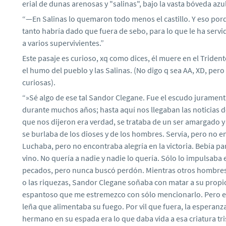
erial de dunas arenosas y "salinas", bajo la vasta bóveda azul 
“—En Salinas lo quemaron todo menos el castillo. Y eso por
tanto habría dado que fuera de sebo, para lo que le ha servid
a varios supervivientes.”
Este pasaje es curioso, xq como dices, él muere en el Trident
el humo del pueblo y las Salinas. (No digo q sea AA, XD, pero
curiosas).
“»Sé algo de ese tal Sandor Clegane. Fue el escudo jurament
durante muchos años; hasta aquí nos llegaban las noticias de
que nos dijeron era verdad, se trataba de un ser amargado
se burlaba de los dioses y de los hombres. Servía, pero no e
Luchaba, pero no encontraba alegría en la victoria. Bebía pa
vino. No quería a nadie y nadie lo quería. Sólo lo impulsab
pecados, pero nunca buscó perdón. Mientras otros hombres 
o las riquezas, Sandor Clegane soñaba con matar a su prop
espantoso que me estremezco con sólo mencionarlo. Pero ese
leña que alimentaba su fuego. Por vil que fuera, la esperanza
hermano en su espada era lo que daba vida a esa criatura trist