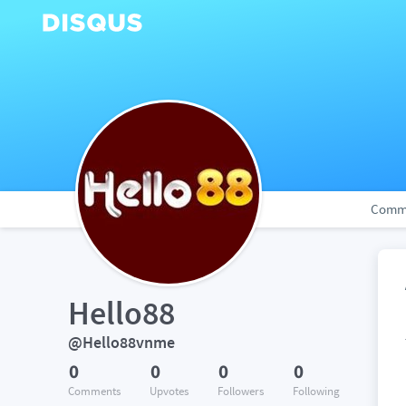
Comm
Hello88
@Hello88vnme
0
0
0
0
Comments
Upvotes
Followers
Following