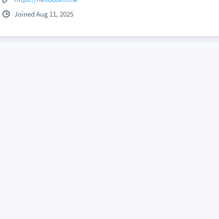
Joined Aug 11, 2025