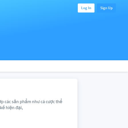
Log In
Sign Up
 hợp các sản phẩm như cá cược thể
 kế hiện đại,