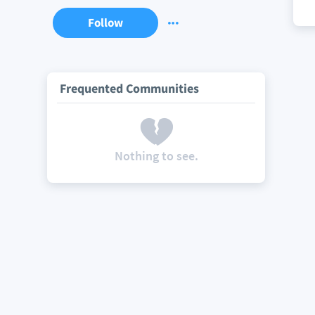
Follow
Frequented Communities
Nothing to see.