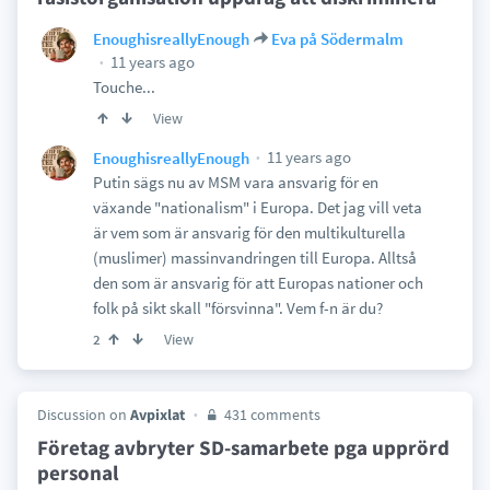
EnoughisreallyEnough
Eva på Södermalm
11 years ago
Touche...
View
11 years ago
EnoughisreallyEnough
Putin sägs nu av MSM vara ansvarig för en
växande "nationalism" i Europa. Det jag vill veta
är vem som är ansvarig för den multikulturella
(muslimer) massinvandringen till Europa. Alltså
den som är ansvarig för att Europas nationer och
folk på sikt skall "försvinna". Vem f-n är du?
View
2
Discussion on
Avpixlat
431 comments
Företag avbryter SD-samarbete pga upprörd
personal