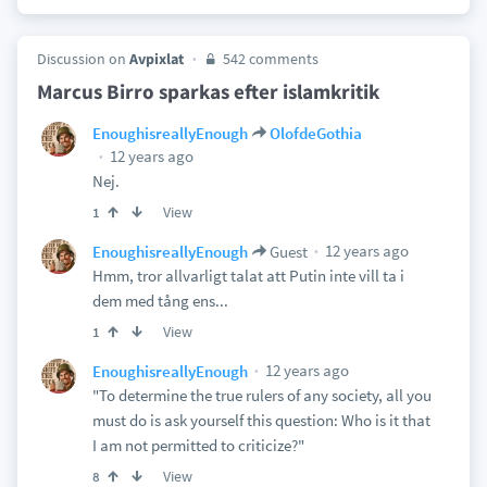
Discussion on
Avpixlat
542 comments
Marcus Birro sparkas efter islamkritik
EnoughisreallyEnough
OlofdeGothia
12 years ago
Nej.
View
1
12 years ago
EnoughisreallyEnough
Guest
Hmm, tror allvarligt talat att Putin inte vill ta i
dem med tång ens...
View
1
12 years ago
EnoughisreallyEnough
"To determine the true rulers of any society, all you
must do is ask yourself this question: Who is it that
I am not permitted to criticize?"
View
8