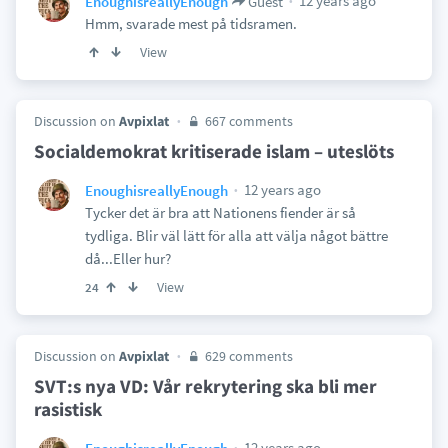
12 years ago
EnoughisreallyEnough
Guest
Hmm, svarade mest på tidsramen.
View
Discussion on
Avpixlat
667 comments
Socialdemokrat kritiserade islam – uteslöts
12 years ago
EnoughisreallyEnough
Tycker det är bra att Nationens fiender är så
tydliga. Blir väl lätt för alla att välja något bättre
då...Eller hur?
View
24
Discussion on
Avpixlat
629 comments
SVT:s nya VD: Vår rekrytering ska bli mer
rasistisk
12 years ago