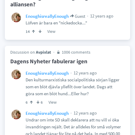
alliansen?
12 years ago
EnoughisreallyEnough
Guest
Löfven är bara en "nickedocka..."
View
14
Discussion on
Avpixlat
1006 comments
Dagens Nyheter fabulerar igen
12 years ago
EnoughisreallyEnough
Den kulturmarxistiska socialpolitiska sörjan ligger
som en blöt djävla yllefilt över landet. Dags att
göra som en blöt hund...Eller hur?
View
6
6
12 years ago
EnoughisreallyEnough
Undrar om inte SD skall deklarera att nu vill vi öka
invandringen rejält. Det är alldeles för små volymer
och landet tjänar för lite på det hela. In med 500.00