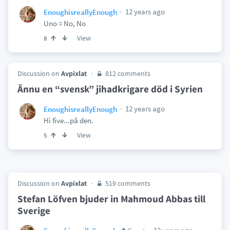
12 years ago
EnoughisreallyEnough
Uno = No, No
View
8
Discussion on
Avpixlat
812 comments
Ännu en “svensk” jihadkrigare död i Syrien
12 years ago
EnoughisreallyEnough
Hi five...på den.
View
5
Discussion on
Avpixlat
519 comments
Stefan Löfven bjuder in Mahmoud Abbas till
Sverige