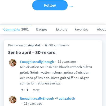
Follow
Comments
2881
Badges
Explore
Favorites
About
Discussion on
Avpixlat
688 comments
Sentio april – SD-rekord
11 years ago
EnoughisreallyEnough
Min ekvation ser ut så här. Blanda rött och blått =
grönt. Grönt = vattenmeloner, gröna på utsidan
och röda på insidan. Rösta gult så får du något
som är för nationen Sverige.
View
EnoughisreallyEnough
qelizabeth
11 years ago