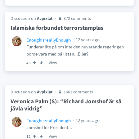
Discussion on
Avpixlat
372 comments
Islamiska förbundet terrorstämplas
12 years ago
EnoughisreallyEnough
Funderar lite på om inte den nuvarande regeringen
borde vara med på listan...Eller?
View
43
Discussion on
Avpixlat
1661 comments
Veronica Palm (S): “Richard Jomshof är så
jävla vidrig”
12 years ago
EnoughisreallyEnough
Jomshof for President...
View
12