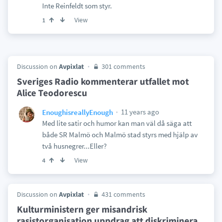
Inte Reinfeldt som styr.
View
1
Discussion on
Avpixlat
301 comments
Sveriges Radio kommenterar utfallet mot
Alice Teodorescu
11 years ago
EnoughisreallyEnough
Med lite satir och humor kan man väl då säga att
både SR Malmö och Malmö stad styrs med hjälp av
två husnegrer...Eller?
View
4
Discussion on
Avpixlat
431 comments
Kulturministern ger misandrisk
rasistorganisation uppdrag att diskriminera