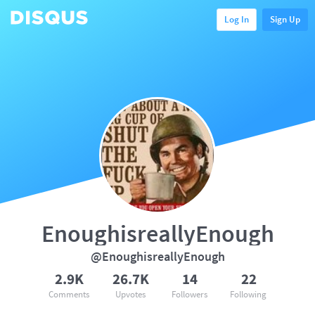
Log In
Sign Up
EnoughisreallyEnough
@EnoughisreallyEnough
2.9K
26.7K
14
22
Comments
Upvotes
Followers
Following