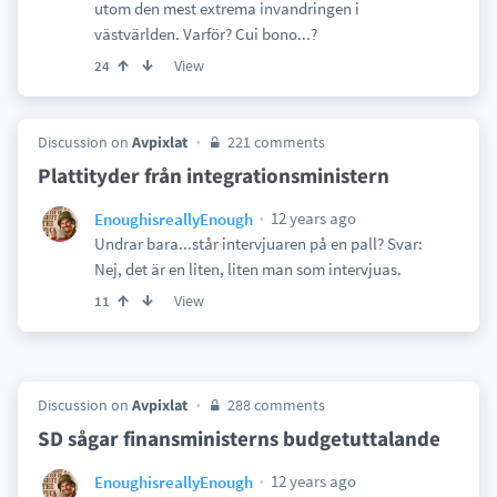
utom den mest extrema invandringen i
västvärlden. Varför? Cui bono...?
View
24
Discussion on
Avpixlat
221 comments
Plattityder från integrationsministern
12 years ago
EnoughisreallyEnough
Undrar bara...står intervjuaren på en pall? Svar:
Nej, det är en liten, liten man som intervjuas.
View
11
Discussion on
Avpixlat
288 comments
SD sågar finansministerns budgetuttalande
12 years ago
EnoughisreallyEnough