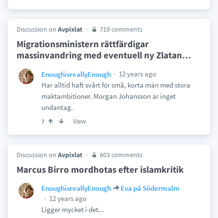
Discussion on
Avpixlat
719 comments
Migrationsministern rättfärdigar
massinvandring med eventuell ny Zlatan
…
12 years ago
EnoughisreallyEnough
Har alltid haft svårt för små, korta män med stora
maktambitioner. Morgan Johansson är inget
undantag.
View
7
Discussion on
Avpixlat
603 comments
Marcus Birro mordhotas efter islamkritik
EnoughisreallyEnough
Eva på Södermalm
12 years ago
Ligger mycket i det...