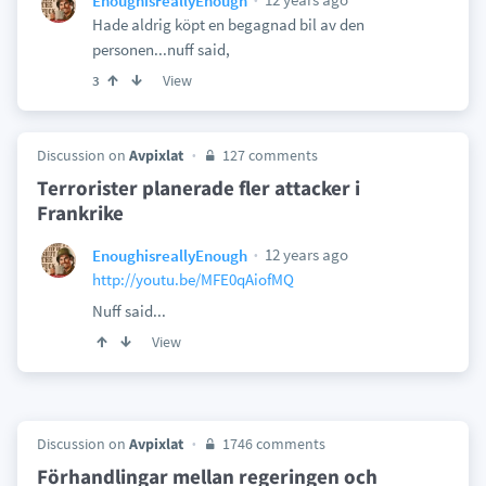
EnoughisreallyEnough
Hade aldrig köpt en begagnad bil av den
personen...nuff said,
View
3
Discussion on
Avpixlat
127 comments
Terrorister planerade fler attacker i
Frankrike
12 years ago
EnoughisreallyEnough
http://youtu.be/MFE0qAiofMQ
Nuff said...
View
Discussion on
Avpixlat
1746 comments
Förhandlingar mellan regeringen och