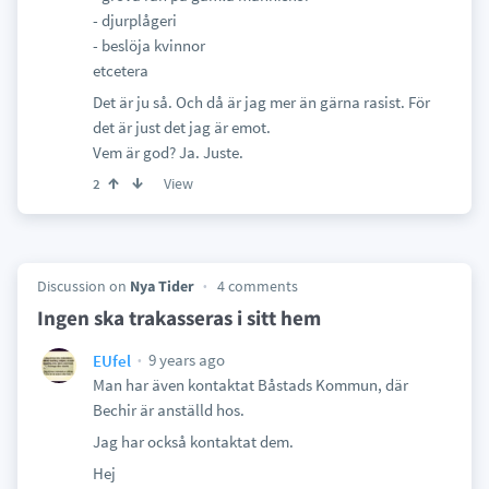
- djurplågeri
- beslöja kvinnor
etcetera
Det är ju så. Och då är jag mer än gärna rasist. För
det är just det jag är emot.
Vem är god? Ja. Juste.
View
2
Discussion on
Nya Tider
4 comments
Ingen ska trakasseras i sitt hem
9 years ago
EUfel
Man har även kontaktat Båstads Kommun, där
Bechir är anställd hos.
Jag har också kontaktat dem.
Hej