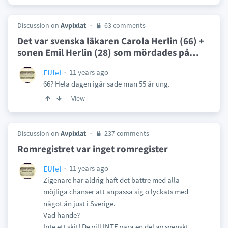
Discussion on
Avpixlat
63 comments
Det var svenska läkaren Carola Herlin (66) +
sonen Emil Herlin (28) som mördades på
…
11 years ago
EUfel
66? Hela dagen igår sade man 55 år ung.
View
Discussion on
Avpixlat
237 comments
Romregistret var inget romregister
11 years ago
EUfel
Zigenare har aldrig haft det bättre med alla
möjliga chanser att anpassa sig o lyckats med
något än just i Sverige.
Vad hände?
Inte ett skit! De vill INTE vara en del av svenskt