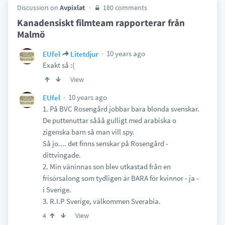
Discussion on
Avpixlat
180 comments
Kanadensiskt filmteam rapporterar från
Malmö
10 years ago
EUfel
Litetdjur
Exakt så :(
View
10 years ago
EUfel
1. På BVC Rosengård jobbar bara blonda svenskar.
De puttenuttar sååå gulligt med arabiska o
zigenska barn så man vill spy.
Så jo.... det finns senskar på Rosengård -
dittvingade.
2. Min väninnas son blev utkastad från en
frisörsalong som tydligen är BARA för kvinnor - ja -
i Sverige.
3. R.I.P Sverige, välkommen Sverabia.
View
4