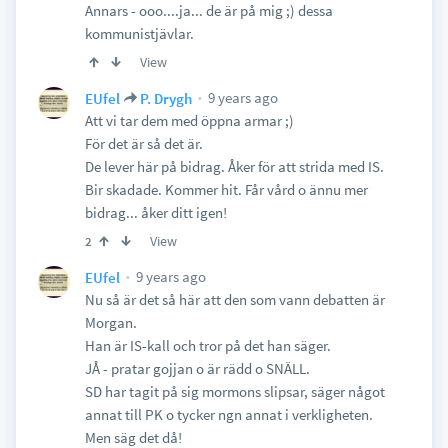
Annars - ooo....ja... de är på mig ;) dessa
kommunistjävlar.
View
9 years ago
EUfel
P. Drygh
Att vi tar dem med öppna armar ;)
För det är så det är.
De lever här på bidrag. Åker för att strida med IS.
Bir skadade. Kommer hit. Får vård o ännu mer
bidrag... åker ditt igen!
View
2
9 years ago
EUfel
Nu så är det så här att den som vann debatten är
Morgan.
Han är IS-kall och tror på det han säger.
JÅ - pratar gojjan o är rädd o SNÄLL.
SD har tagit på sig mormons slipsar, säger något
annat till PK o tycker ngn annat i verkligheten.
Men säg det då!