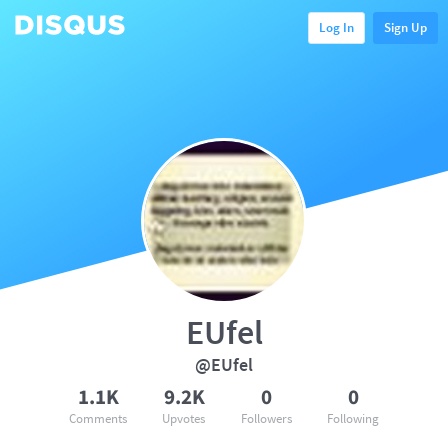
Log In
Sign Up
EUfel
@EUfel
1.1K
9.2K
0
0
Comments
Upvotes
Followers
Following