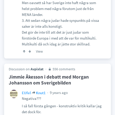
Men oavsett så har Sverige inte haft några som
helst problem med några förutom just de från
MENA länder.
3. Att sedan några judar hade synpunkts på vissa
saker är inte alls konstigt.
Det gör de inte till att det är just judar som
förstörde Europa i med att de var för multikulti.
Multikulti då och idag är jätte stor skillnad.
View
Discussion on
Avpixlat
556 comments
Jimmie Åkesson i debatt med Morgan
Johansson om Sverigebilden
9 years ago
EUfel
Knut1
Negativa???
I så fall första gången - konstruktiv kritik kallar jag
det dock för.