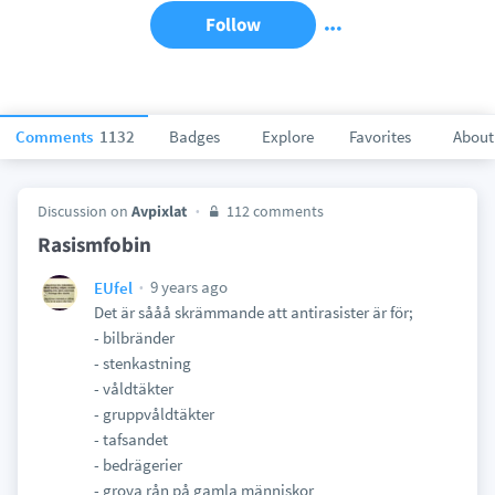
Follow
Comments
1132
Badges
Explore
Favorites
About
Discussion on
Avpixlat
112 comments
Rasismfobin
9 years ago
EUfel
Det är sååå skrämmande att antirasister är för;
- bilbränder
- stenkastning
- våldtäkter
- gruppvåldtäkter
- tafsandet
- bedrägerier
- grova rån på gamla människor