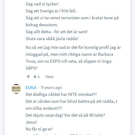
Säg vad ni tycker!
Säg ett Sverige är i fritt fall.
Säg att vi tar emot terrorister som i åratal lever på
bidrag dessutom.
Säg allt detta - för att det är sant!
Sluta vara sååå jävla rädda!
Nu så vet jag inte vad är det för konstig profil jag är
inloggad på, men mitt riktiga namn är Barbara
Trusz, om nu EXPO vill veta, så slipper ni ringa
SÄPO!
View
1
9 years ago
EUfel
Det dödliga våldet har INTE minskat!!!
Det är vården som har blivit bättre på att rädda, t
om olika avskum!!!!
Det skjuts varje dag! Var det så på 80 talet?
Jesus!
Nu får ni ge er!