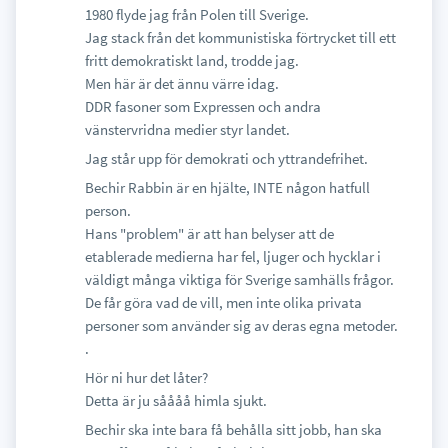
1980 flyde jag från Polen till Sverige.
Jag stack från det kommunistiska förtrycket till ett
fritt demokratiskt land, trodde jag.
Men här är det ännu värre idag.
DDR fasoner som Expressen och andra
vänstervridna medier styr landet.
Jag står upp för demokrati och yttrandefrihet.
Bechir Rabbin är en hjälte, INTE någon hatfull
person.
Hans "problem" är att han belyser att de
etablerade medierna har fel, ljuger och hycklar i
väldigt många viktiga för Sverige samhälls frågor.
De får göra vad de vill, men inte olika privata
personer som använder sig av deras egna metoder.
.
Hör ni hur det låter?
Detta är ju såååå himla sjukt.
Bechir ska inte bara få behålla sitt jobb, han ska