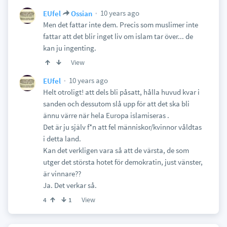
10 years ago
EUfel
Ossian
Men det fattar inte dem. Precis som muslimer inte
fattar att det blir inget liv om islam tar över... de
kan ju ingenting.
View
10 years ago
EUfel
Helt otroligt! att dels bli påsatt, hålla huvud kvar i
sanden och dessutom slå upp för att det ska bli
ännu värre när hela Europa islamiseras .
Det är ju själv f*n att fel människor/kvinnor våldtas
i detta land.
Kan det verkligen vara så att de värsta, de som
utger det största hotet för demokratin, just vänster,
är vinnare??
Ja. Det verkar så.
View
4
1