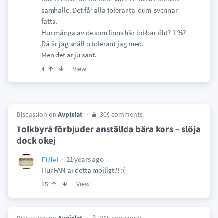
samhälle. Det får alla toleranta-dum-svennar
fatta.
Hur många av de som finns här jobbar öht? 1 %?
Då är jag snäll o tolerant jag med.
Men det är ju sant.
View
4
Discussion on
Avpixlat
309 comments
Tolkbyrå förbjuder anställda bära kors – slöja
dock okej
11 years ago
EUfel
Hur FAN är detta möjligt?! :(
View
15
Discussion on
Avpixlat
310 comments