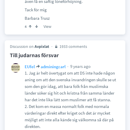
även få en saftig löneförhöjning.
Tack för mig
Barbara Trusz
View
4
Discussion on
Avpixlat
1933 comments
Till judarnas försvar
9 years ago
EUfel
adminingcarl
1. Jag är helt övertygat om att DS inte hade någon
aning om att den svenska invandringen skulle se ut
som den gör idag, att bara folk från muslimska
länder söker sig hit och kristna från samma länder
har det inte lika lätt som muslimer att få stanna.
2. Det kom en massa normalt folk med normala
värderingar direkt efter kriget och det är mycket
möjligt att inte alla kände sig välkomna så där på
direkten.