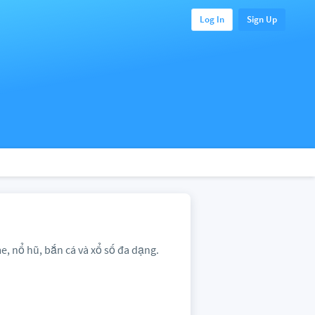
Log In
Sign Up
me, nổ hũ, bắn cá và xổ số đa dạng.