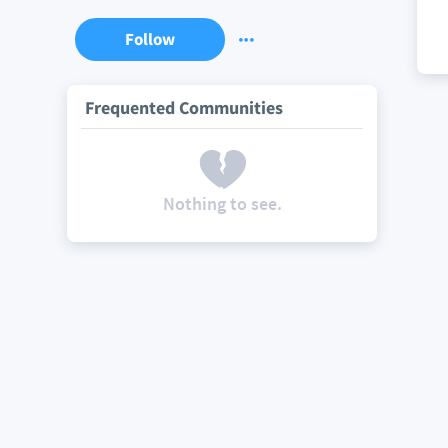
Follow
Frequented Communities
Nothing to see.