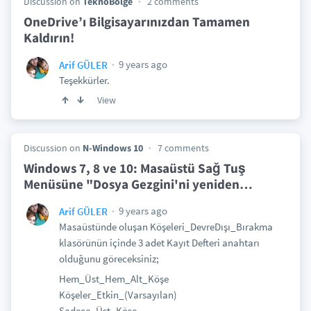
Discussion on
TeknoBolge
2 comments
OneDrive’ı Bilgisayarınızdan Tamamen
Kaldırın!
9 years ago
Arif GÜLER
Teşekkürler.
View
Discussion on
N-Windows 10
7 comments
Windows 7, 8 ve 10: Masaüstü Sağ Tuş
Menüsüne "Dosya Gezgini'ni yeniden
…
9 years ago
Arif GÜLER
Masaüstünde oluşan Köşeleri_DevreDışı_Bırakma
klasörünün içinde 3 adet Kayıt Defteri anahtarı
olduğunu göreceksiniz;
Hem_Üst_Hem_Alt_Köşe
Köşeler_Etkin_(Varsayılan)
Sadece_Üst_Köşe