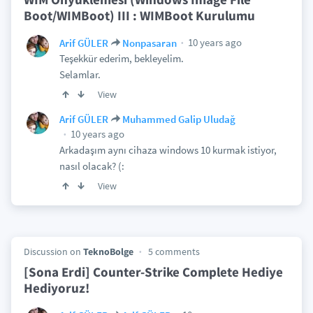
Boot/WIMBoot) III : WIMBoot Kurulumu
10 years ago
Arif GÜLER
Nonpasaran
Teşekkür ederim, bekleyelim.
Selamlar.
View
Arif GÜLER
Muhammed Galip Uludağ
10 years ago
Arkadaşım aynı cihaza windows 10 kurmak istiyor,
nasıl olacak? (:
View
Discussion on
TeknoBolge
5 comments
[Sona Erdi] Counter-Strike Complete Hediye
Hediyoruz!