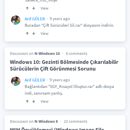
View
9 years ago
Arif GÜLER
Buradan "Çift Sürücüleri Sil.rar" dosyasını indirin.
View
Discussion on
N-Windows 10
8 comments
Windows 10: Gezinti Bölmesinde Çıkarılabilir
Sürücülerin Çift Görünmesi Sorunu
9 years ago
Arif GÜLER
Bağlantıdan "SGY_Kısayol Oluştur.rar" adlı dosya
indi, sanırsam yanlış.
View
Discussion on
N-Windows 8
23 comments
WIM Önyüklemesi (Windows Image File