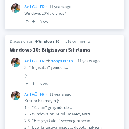
11 years ago
Arif GÜLER
Windows 10'daki virüs?
View
Discussion on
N-Windows 10
518 comments
Windows 10: Bilgisayarı Sıfırlama
11 years ago
Arif GÜLER
Nonpasaran
3- "Bilgisatar" yeniden...
(:
View
11 years ago
Arif GÜLER
Kusura bakmayın (:
1.4- "Yaznın" girişinde de...
2.1- Windows "8" Kurulum Medyanızı...
2.3- "Her şeyi kaldı " seçeneğini seçin...
2.4- Eğer bilgisayarınızda... depolamak için