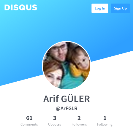
Log In
Sign Up
Arif GÜLER
@ArFGLR
61
3
2
1
Comments
Upvotes
Followers
Following