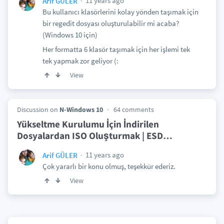
11 years ago
Arif GÜLER
Bu kullanıcı klasörlerini kolay yönden taşımak için
bir regedit dosyası oluşturulabilir mi acaba?
(Windows 10 için)
Her formatta 6 klasör taşımak için her işlemi tek
tek yapmak zor geliyor (:
View
Discussion on
N-Windows 10
64 comments
Yükseltme Kurulumu İçin İndirilen
Dosyalardan ISO Oluşturmak | ESD
…
11 years ago
Arif GÜLER
Çok yararlı bir konu olmuş, teşekkür ederiz.
View