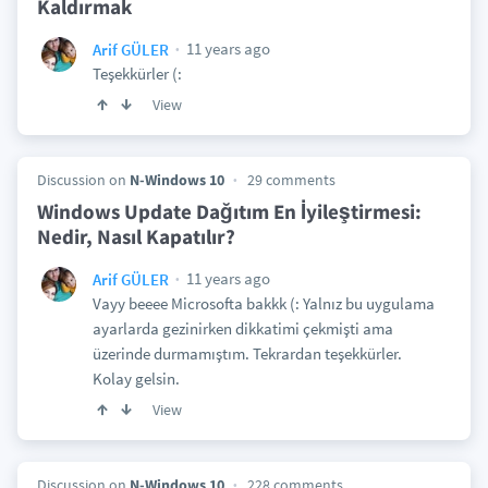
Kaldırmak
11 years ago
Arif GÜLER
Teşekkürler (:
View
Discussion on
N-Windows 10
29 comments
Windows Update Dağıtım En İyileştirmesi:
Nedir, Nasıl Kapatılır?
11 years ago
Arif GÜLER
Vayy beeee Microsofta bakkk (: Yalnız bu uygulama
ayarlarda gezinirken dikkatimi çekmişti ama
üzerinde durmamıştım. Tekrardan teşekkürler.
Kolay gelsin.
View
Discussion on
N-Windows 10
228 comments