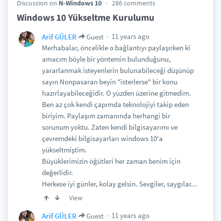
Discussion on
N-Windows 10
286 comments
Windows 10 Yükseltme Kurulumu
11 years ago
Arif GÜLER
Guest
Merhabalar, öncelikle o bağlantıyı paylaşırken ki
amacım böyle bir yöntemin bulunduğunu,
yararlanmak isteyenlerin bulunabileceği düşünüp
sayın Nonpasaran beyin "isterlerse" bir konu
hazırlayabileceğidir. O yüzden üzerine gitmedim.
Ben az çok kendi çapımda teknolojiyi takip eden
biriyim. Paylaşım zamanında herhangi bir
sorunum yoktu. Zaten kendi bilgisayarımı ve
çevremdeki bilgisayarları windows 10'a
yükseltmiştim.
Büyüklerimizin öğütleri her zaman benim için
değerlidir.
Herkese iyi günler, kolay gelsin. Sevgiler, saygılar...
View
11 years ago
Arif GÜLER
Guest