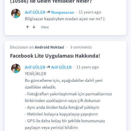
(10586) ile Gelen Yenilikler Neler?
11 years ago
Arif GÜLER
Nonpasaran
Bilgisayar kapalıyken oradan açan var mı? (:
View
Discussion on
Android Noktasi
3 comments
Facebook Lite Uygulaması Hakkında!
11 years ago
Arif GÜLER
Arif GÜLER
YENİLİKLER
Bu güncelleme için, aşağıdakiler dahil yeni
özellikler ekledik:
- Fotoğrafları yakınlaştırmak için parmaklarınızı
birbirinden uzaklaştırın veya çift dokunun
- Aynı anda birden fazla fotoğraf yükleyin
- Metinleri kolayca kopyalayıp yapıştırın
- GPS ile daha kolay bir şekilde konumunuzu
paylaşın veya yerinizi bildirin