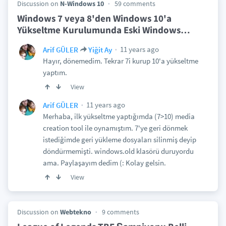
Discussion on
N-Windows 10
59 comments
Windows 7 veya 8'den Windows 10'a
Yükseltme Kurulumunda Eski Windows
…
11 years ago
Arif GÜLER
Yiğit Ay
Hayır, dönemedim. Tekrar 7i kurup 10'a yükseltme
yaptım.
View
11 years ago
Arif GÜLER
Merhaba, ilk yükseltme yaptığımda (7>10) media
creation tool ile oynamıştım. 7'ye geri dönmek
istediğimde geri yükleme dosyaları silinmiş deyip
döndürmemişti. windows.old klasörü duruyordu
ama. Paylaşayım dedim (: Kolay gelsin.
View
Discussion on
Webtekno
9 comments