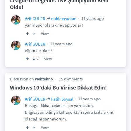
League of Legends TBF Şampiyonu Belli
Oldu!
11 years ago
Arif GÜLER
nukleeradam
yani? Spor olarak ne yapıyorlar?
View
11 years ago
Arif GÜLER
eSpor ne olaki?
View
2
Discussion on
Webtekno
15 comments
Windows 10’daki Bu Virüse Dikkat Edin!
11 years ago
Arif GÜLER
Fatih Soysal
Başlığa dikkat çekmek için yazmıştım.
Bilgisayarı bilinçli kullandıktan sonra fazla sıkıntı
olacağını sanmıyorum.
View