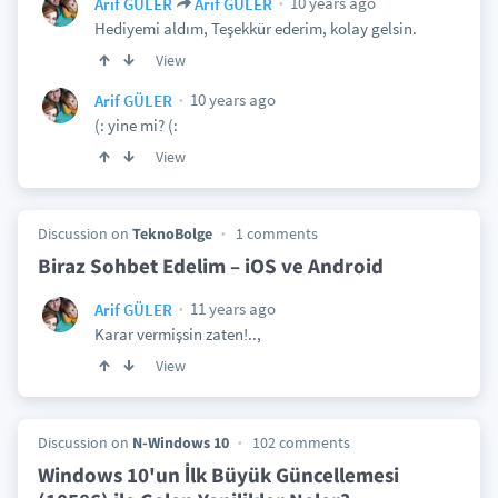
10 years ago
Arif GÜLER
Arif GÜLER
Hediyemi aldım, Teşekkür ederim, kolay gelsin.
View
10 years ago
Arif GÜLER
(: yine mi? (:
View
Discussion on
TeknoBolge
1 comments
Biraz Sohbet Edelim – iOS ve Android
11 years ago
Arif GÜLER
Karar vermişsin zaten!..,
View
Discussion on
N-Windows 10
102 comments
Windows 10'un İlk Büyük Güncellemesi